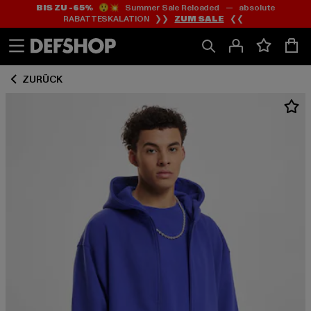
BIS ZU -65%
😲💥 Summer Sale Reloaded — absolute
Zum
Zum
RABATTESKALATION ❯❯
ZUM SALE
❮❮
Inhalt
Fußzeile
springen
springen
ZURÜCK