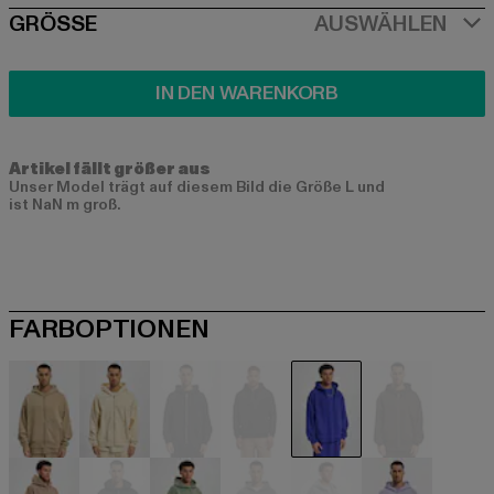
SIZE
GRÖSSE
AUSWÄHLEN
IN DEN WARENKORB
Artikel fällt größer aus
Unser Model trägt auf diesem Bild die Größe L und
ist NaN m groß.
FARBOPTIONEN
beige
beige
schwarz
schwarz
blau
braun