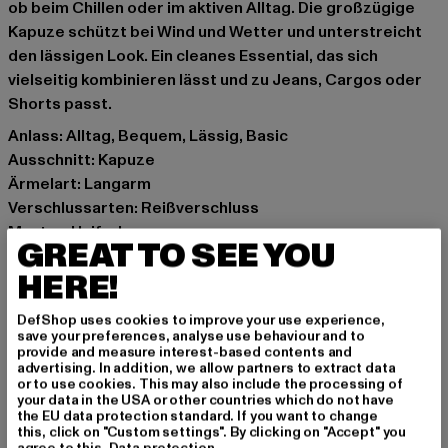
ob beim Chillen oder im aktiven Alltag. Die großzügige
Kapuze schützt bei Wind und Wetter und unterstreicht
den lässigen Look. Ein cleanes Essential, das sich
vielseitig kombinieren lässt und zu Jeans, Cargos oder
Shorts passt.
Anlass: Alltag, Bequem, Lässig, Basic
Ausschnitt: Kapuze
Ärmelart: Langarm
Verschlussarten: Reißverschluss
Muster: Unifarben
GREAT TO SEE YOU
Details: Rippstrickbündchen, Einschubtaschen
HERE!
Schnitt: Oversize
Marke: DEF
DefShop uses cookies to improve your use experience,
Kat.: Bekleidung
save your preferences, analyse use behaviour and to
Farbe: blau
provide and measure interest-based contents and
advertising. In addition, we allow partners to extract data
Hersteller Farbe: cobalt blue
or to use cookies. This may also include the processing of
Materialzusammensetzung: 80% Baumwolle, 20%
your data in the USA or other countries which do not have
the EU data protection standard. If you want to change
Polyester
this, click on "Custom settings". By clicking on "Accept" you
Art.Nr: DFZH042-01495