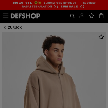
BIS ZU -65%
😲💥 Summer Sale Reloaded — absolute
Zum
Zum
RABATTESKALATION ❯❯
ZUM SALE
❮❮
Inhalt
Fußzeile
springen
springen
ZURÜCK