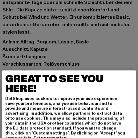
entspannte Tage oder als schnelle Schicht über deinem
Shirt. Die Kapuze bietet zusätzlichen Komfort und
Schutz bei Wind und Wetter. Ein unkompliziertes Basic,
das in keiner Garderobe fehlen sollte und sich mühelos
stylen lässt.
Anlass: Alltag, Bequem, Lässig, Basic
Ausschnitt: Kapuze
Ärmelart: Langarm
Verschlussarten: Reißverschluss
Muster: Unifarben
GREAT TO SEE YOU
Details: Rippstrickbündchen, Einschubtaschen
HERE!
Schnitt: Oversize
Marke: DEF
DefShop uses cookies to improve your use experience,
Kat.: Bekleidung
save your preferences, analyse use behaviour and to
Farbe: braun
provide and measure interest-based contents and
advertising. In addition, we allow partners to extract data
Hersteller Farbe: brown washed01
or to use cookies. This may also include the processing of
Materialzusammensetzung: 80% Baumwolle, 20%
your data in the USA or other countries which do not have
the EU data protection standard. If you want to change
Polyester
this, click on "Custom settings". By clicking on "Accept" you
Art.Nr: DFZH042-15524