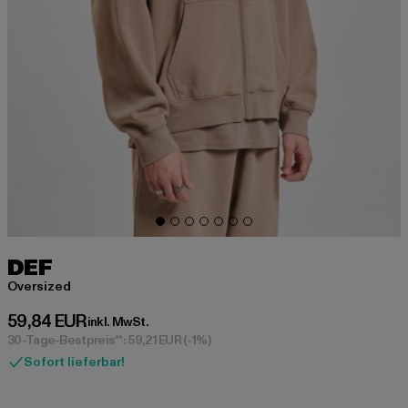
DEF
Oversized
Derzeitiger Preis: 59,84 EUR
59,84 EUR
inkl. MwSt.
30-Tage-Bestpreis**: 59,21 EUR
(-1%)
Sofort lieferbar!