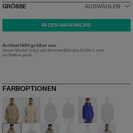
SIZE
GRÖSSE
AUSWÄHLEN
IN DEN WARENKORB
Artikel fällt größer aus
Unser Model trägt auf diesem Bild die Größe L und
ist NaN m groß.
FARBOPTIONEN
beige
beige
schwarz
schwarz
blau
braun