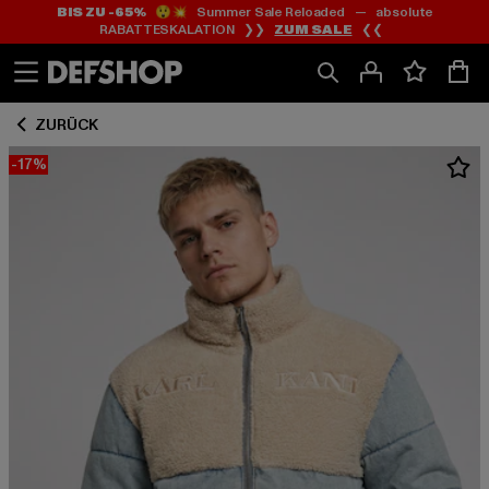
BIS ZU -65%
😲💥 Summer Sale Reloaded — absolute
Zum
Zum
RABATTESKALATION ❯❯
ZUM SALE
❮❮
Inhalt
Fußzeile
springen
springen
ZURÜCK
-17%