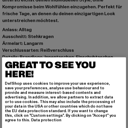
unterstreichst deinen individuellen Style, ohne
Kompromisse beim Wohlfühlen einzugehen. Perfekt für
frische Tage, an denen du deinen einzigartigen Look
unterstreichen möchtest.
Anlass: Alltag
Ausschnitt: Stehkragen
Ärmelart: Langarm
Verschlussarten: Reißverschluss
Details: Brandlogo, Innentaschen, Einschubtaschen
GREAT TO SEE YOU
Schnitt: Normal
Marke: Karl Kani
HERE!
Kat.: Winter Jackets
DefShop uses cookies to improve your use experience,
Farbe: blau
save your preferences, analyse use behaviour and to
Hersteller Farbe: light dirty blue/cream
provide and measure interest-based contents and
advertising. In addition, we allow partners to extract data
Materialzusammensetzung: 100% Baumwolle, 100%
or to use cookies. This may also include the processing of
Polyester
your data in the USA or other countries which do not have
the EU data protection standard. If you want to change
Art.Nr: 6076078-13202
this, click on "Custom settings". By clicking on "Accept" you
agree to this.
Data protection
Hersteller: Urban Styles Agency GmbH & Co. KG |