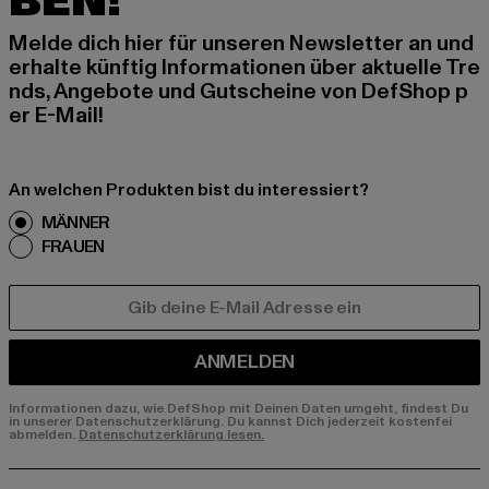
BEN!
Melde dich hier für unseren Newsletter an und
erhalte künftig Informationen über aktuelle Tre
nds, Angebote und Gutscheine von DefShop p
er E-Mail!
An welchen Produkten bist du interessiert?
MÄNNER
FRAUEN
E-MAIL
ANMELDEN
Informationen dazu, wie DefShop mit Deinen Daten umgeht, findest Du
in unserer Datenschutzerklärung. Du kannst Dich jederzeit kostenfei
abmelden.
Datenschutzerklärung lesen.