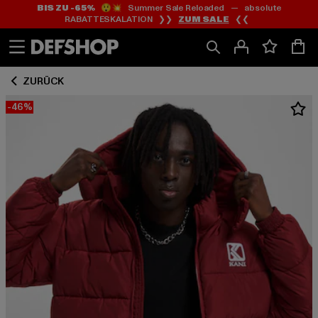
BIS ZU -65%
😲💥 Summer Sale Reloaded — absolute
Zum
Zum
RABATTESKALATION ❯❯
ZUM SALE
❮❮
Inhalt
Fußzeile
springen
springen
ZURÜCK
-46%