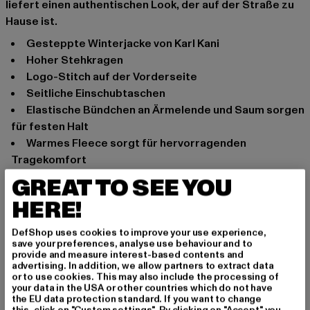
liefert einen authentischen Look, der auf der Straße zu
Hause ist.
Gesteppte Winterjacke von Karl Kani
Hoher Stehkragen
Logo-Stitch auf der Vorderseite
Seitliche Einschubtaschen
Elastische Bündchen an Ärmelende und Saum sorgen
für festen Halt
Warmes Fleece sorgt für hervorragenden
Tragekomfort
Normale Passform
GREAT TO SEE YOU
Anlass: Street, Alltag, Hip Hop, Freizeit, Lässig
HERE!
Verschlussarten: Reißverschluss
Marke: Karl Kani
DefShop uses cookies to improve your use experience,
save your preferences, analyse use behaviour and to
Kat.: Down Jackets
provide and measure interest-based contents and
Farbe: rot
advertising. In addition, we allow partners to extract data
or to use cookies. This may also include the processing of
Hersteller Farbe: dark red
your data in the USA or other countries which do not have
Materialzusammensetzung: 100% Polyamid, 100%
the EU data protection standard. If you want to change
this, click on "Custom settings". By clicking on "Accept" you