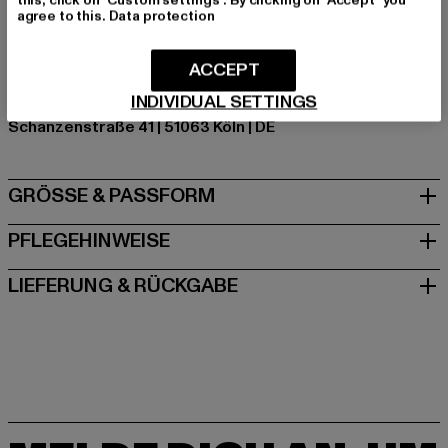
Polyester
agree to this.
Data protection
Art.Nr: 6076047-02812
ACCEPT
Hersteller: Urban Styles Agency GmbH & Co. KG |
INDIVIDUAL SETTINGS
agentur@urbanstylesagency.com
Schanzenstraße 41 | 51063 Köln | DE
GRÖSSE & PASSFORM
PFLEGEHINWEISE
LIEFERUNG & RÜCKGABE