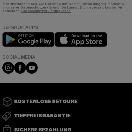
Informationen dazu, wie DefShop mit Deinen Daten umgeht, findest Du
in unserer Datenschutzerklärung. Du kannst Dich jederzeit kostenfei
abmelden.
Datenschutzerklärung lesen.
Play market
App store
Instagram
Facebook
YouTube
KOSTENLOSE RETOURE
TIEFPREISGARANTIE
SICHERE BEZAHLUNG