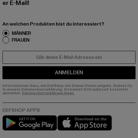
er E-Mail!
An welchen Produkten bist du interessiert?
MÄNNER
FRAUEN
E-MAIL
ANMELDEN
Informationen dazu, wie DefShop mit Deinen Daten umgeht, findest Du
in unserer Datenschutzerklärung. Du kannst Dich jederzeit kostenfei
abmelden.
Datenschutzerklärung lesen.
Play market
App store