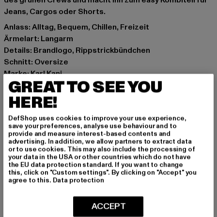
des grünen Crews und macht ihn zum easy Kombiteil für
Jeans, Cargos oder Shorts.
Anlass: Alltag, Bequem, Chillen, Freizeit
Ärmelart: Langarm
Details: Brandlogo, Rippstrickbündchen
Schnitt: Oversize
Marke: Karl Kani
GREAT TO SEE YOU
Kat.: Sweaters
Farbe: grün
HERE!
Hersteller Farbe: green
DefShop uses cookies to improve your use experience,
Materialzusammensetzung: 65% Baumwolle, 35%
save your preferences, analyse use behaviour and to
Polyester
provide and measure interest-based contents and
advertising. In addition, we allow partners to extract data
Art.Nr: KM-CR021-00110
or to use cookies. This may also include the processing of
your data in the USA or other countries which do not have
the EU data protection standard. If you want to change
Hersteller: Urban Styles Agency GmbH & Co. KG |
this, click on "Custom settings". By clicking on "Accept" you
agentur@urbanstylesagency.com
agree to this.
Data protection
Schanzenstraße 41 | 51063 Köln | DE
ACCEPT