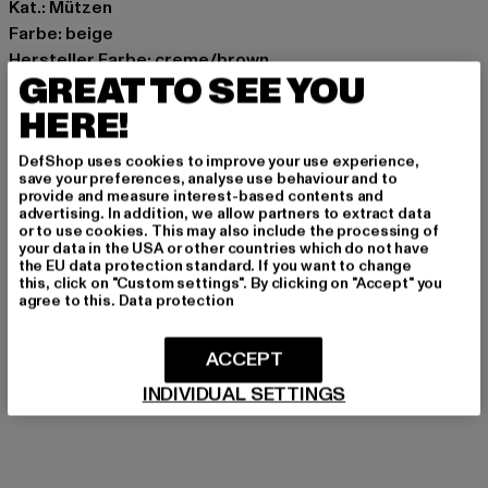
Kat.: Mützen
Farbe: beige
Hersteller Farbe: creme/brown
GREAT TO SEE YOU
Materialzusammensetzung: 100% Polyacryl
Art.Nr: 7020250-04537
HERE!
DefShop uses cookies to improve your use experience,
Hersteller: Urban Styles Agency GmbH & Co. KG |
save your preferences, analyse use behaviour and to
agentur@urbanstylesagency.com
provide and measure interest-based contents and
advertising. In addition, we allow partners to extract data
Schanzenstraße 41 | 51063 Köln | DE
or to use cookies. This may also include the processing of
your data in the USA or other countries which do not have
the EU data protection standard. If you want to change
this, click on "Custom settings". By clicking on "Accept" you
GRÖSSE & PASSFORM
agree to this.
Data protection
PFLEGEHINWEISE
ACCEPT
LIEFERUNG & RÜCKGABE
INDIVIDUAL SETTINGS