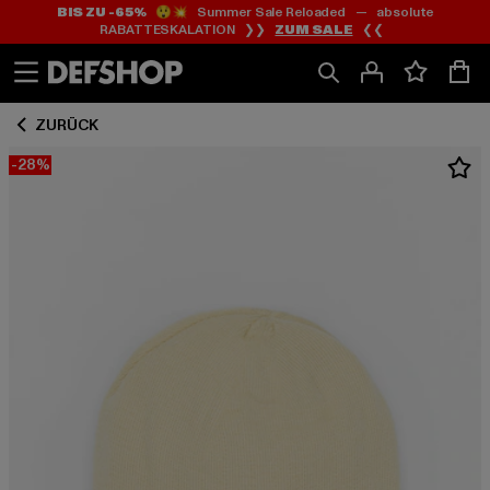
BIS ZU -65%
😲💥 Summer Sale Reloaded — absolute
Zum
Zum
RABATTESKALATION ❯❯
ZUM SALE
❮❮
Inhalt
Fußzeile
springen
springen
ZURÜCK
-28%