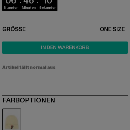
06
46
10
Stunden
Minuten
Sekunden
SIZE
GRÖSSE
ONE SIZE
IN DEN WARENKORB
Artikel fällt normal aus
FARBOPTIONEN