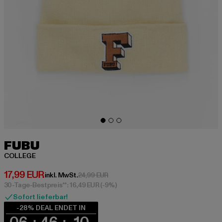
FUBU
COLLEGE
Derzeitiger Preis: 17,99 EUR
17,99 EUR
Aktionspreis: 24,99 EUR
inkl. MwSt.
24,99 EUR
30-Tage-Bestpreis**: 16,49 EUR
(-9%)
Sofort lieferbar!
-28% DEAL ENDET IN