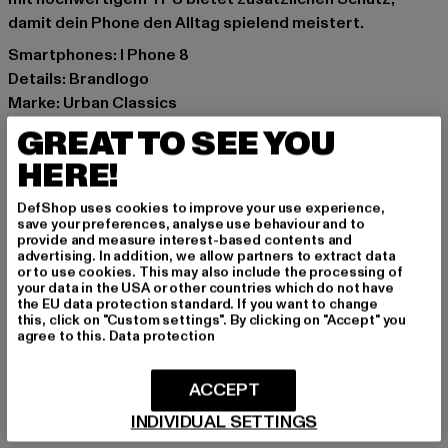
damit dein Phone den Alltag spielend meistert.
Smartphones: I Phone 8
Details: Brandlogo
Marke: Urban Classics
Kat.: Covers & Cases
GREAT TO SEE YOU
Farbe: orange, weiß
HERE!
Hersteller Farbe: transparent/orange
Materialzusammensetzung: 80% Polyacryl, 20% Tpu
DefShop uses cookies to improve your use experience,
Art.Nr: TB3301-02382
save your preferences, analyse use behaviour and to
provide and measure interest-based contents and
advertising. In addition, we allow partners to extract data
Hersteller: TB International GmbH |
info@tbint.de
or to use cookies. This may also include the processing of
your data in the USA or other countries which do not have
Dr.-Robert-Murjahn-Straße 7 | 64372 Ober-Ramstadt |
the EU data protection standard. If you want to change
DE
this, click on "Custom settings". By clicking on "Accept" you
agree to this.
Data protection
GRÖSSE & PASSFORM
ACCEPT
INDIVIDUAL SETTINGS
PFLEGEHINWEISE