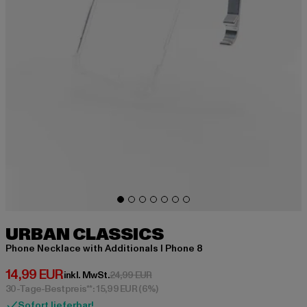
URBAN CLASSICS
Phone Necklace with Additionals I Phone 8
Derzeitiger Preis: 14,99 EUR
14,99 EUR
Aktionspreis: 24,99 EUR
inkl. MwSt.
24,99 EUR
30-Tage-Bestpreis**: 15,99 EUR
(6%)
Sofort lieferbar!