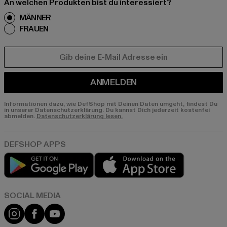
An welchen Produkten bist du interessiert?
MÄNNER
FRAUEN
E-MAIL
ANMELDEN
Informationen dazu, wie DefShop mit Deinen Daten umgeht, findest Du
in unserer Datenschutzerklärung. Du kannst Dich jederzeit kostenfei
abmelden.
Datenschutzerklärung lesen.
Play market
App store
Instagram
Facebook
YouTube