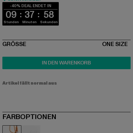
-40% DEAL ENDET IN
09
37
58
Stunden
Minuten
Sekunden
SIZE
GRÖSSE
ONE SIZE
IN DEN WARENKORB
Artikel fällt normal aus
FARBOPTIONEN