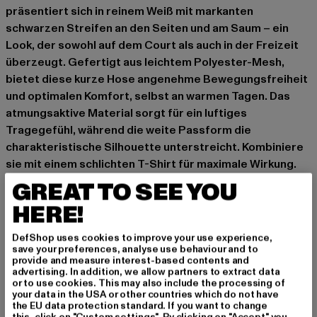
präsentiert sich in reinem Weiß mit markanten
schwarzen Streifen an den Seiten und am Saum – ein
Look, der sowohl auf dem Court als auch in der Freizeit
überzeugt. Gefertigt aus leichtem Polyester-Mesh,
bietet diese kurze Hose angenehme Bewegungsfreiheit
und optimalen Komfort, selbst an warmen Tagen. Das
atmungsaktive Material sorgt für ein luftiges
Tragegefühl, während die weite Passform die
charakteristische Silhouette unterstreicht. Kombiniere
sie mit einem schlichten T-Shirt für maximale Wirkung.
GREAT TO SEE YOU
Anlass: Street, Alltag, Freizeit, Casual
Verschlussarten: Gummizug
HERE!
Details: Einschubtaschen
Schnitt: Locker
DefShop uses cookies to improve your use experience,
save your preferences, analyse use behaviour and to
Marke: Urban Classics
provide and measure interest-based contents and
Kat.: Bekleidung
advertising. In addition, we allow partners to extract data
or to use cookies. This may also include the processing of
Farbe: weiß
your data in the USA or other countries which do not have
Hersteller Farbe: whtblkwht
the EU data protection standard. If you want to change