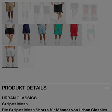
beige
beige
schwarz
schwarz
schwarz
schwarz
schwarz
blau
blau
grün
rot
weiß
weiß
weiß
PRODUKT DETAILS
URBAN CLASSICS
Stripes Mesh
Die Stripes Mesh Shorts für Männer von Urban Classics