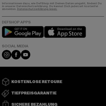
Informationen dazu, wie DefShop mit Deinen Daten umgeht, findest Du
in unserer Datenschutzerklärung. Du kannst Dich jederzeit kostenfei
abmelden.
Datenschutzerklärung lesen.
Play market
App store
Instagram
Facebook
YouTube
KOSTENLOSE RETOURE
TIEFPREISGARANTIE
SICHERE BEZAHLUNG