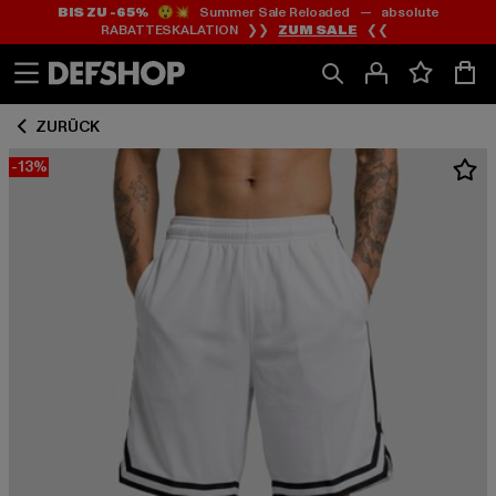
BIS ZU -65%
😲💥 Summer Sale Reloaded — absolute
Zum
Zum
RABATTESKALATION ❯❯
ZUM SALE
❮❮
Inhalt
Fußzeile
springen
springen
ZURÜCK
-13%