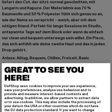
liefert den Cut, der sitzt: normal geschnitten, mit
Langarm und Kapuze. Der Materialmix aus 70 %
Baumwolle und 30 % Polyester fühlt sich genau so an,
wie der Name es verspricht – weich, aber mit dem
nötigen Stand. Perfekt für lange Sessions im Studio,
entspannte Tage auf dem Block oder wenn du einfach
nur clean und bequem unterwegs sein willst. Ein Piece,
das sich anfühlt wie deine zweite Haut und das in jeden
Drop gehört.
Anlass: Alltag, Bequem, Chillen, Freizeit, Basic
Ausschnitt: Kapuze
GREAT TO SEE YOU
Ärmelart: Langarm
HERE!
Details: Kängurutasche, Rippstrickbündchen
Schnitt: Normal
DefShop uses cookies to improve your use experience,
Marke: Urban Classics
save your preferences, analyse use behaviour and to
Kat.: Hoodies
provide and measure interest-based contents and
advertising. In addition, we allow partners to extract data
Farbe: grau
or to use cookies. This may also include the processing of
Hersteller Farbe: lightasphalt
your data in the USA or other countries which do not have
the EU data protection standard. If you want to change