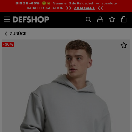
BIS ZU -65%
😲💥 Summer Sale Reloaded — absolute
Zum
Zum
RABATTESKALATION ❯❯
ZUM SALE
❮❮
Inhalt
Fußzeile
springen
springen
ZURÜCK
-36%