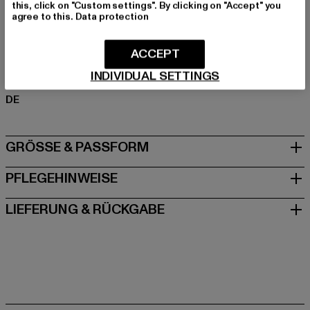
Materialzusammensetzung: 70% Baumwolle, 30%
this, click on "Custom settings". By clicking on "Accept" you
Polyester
agree to this.
Data protection
Art.Nr: TB6750-02946
ACCEPT
Hersteller: TB International GmbH |
info@tbint.de
INDIVIDUAL SETTINGS
Dr.-Robert-Murjahn-Straße 7 | 64372 Ober-Ramstadt |
DE
GRÖSSE & PASSFORM
PFLEGEHINWEISE
LIEFERUNG & RÜCKGABE