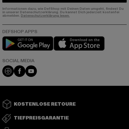
Informationen dazu, wie DefShop mit Deinen Daten umgeht, findest Du
in unserer Datenschutzerklärung. Du kannst Dich jederzeit kostenfei
abmelden.
Datenschutzerklärung lesen.
Play market
App store
Instagram
Facebook
YouTube
KOSTENLOSE RETOURE
TIEFPREISGARANTIE