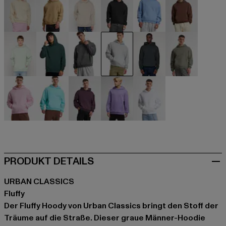
beige
beige
beige
schwarz
blau
braun
grün
grün
grau
grau
grau
olive
rosa
türkis
violet
violet
weiß
PRODUKT DETAILS
URBAN CLASSICS
Fluffy
Der Fluffy Hoody von Urban Classics bringt den Stoff der
Träume auf die Straße. Dieser graue Männer-Hoodie