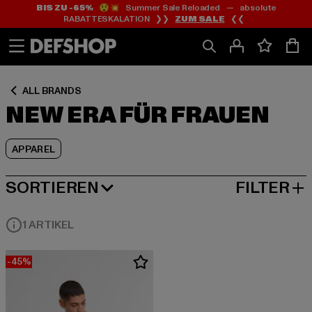
BIS ZU -65%
😲💥 Summer Sale Reloaded — absolute
Zum
Zum
Zum
RABATTESKALATION ❯❯
ZUM SALE
❮❮
Inhalt
Fußzeile
Produktraster
springen
springen
springen
ALL BRANDS
NEW ERA FÜR FRAUEN
APPAREL
SORTIEREN
FILTER
BELIEBTESTE
1 ARTIKEL
-45%