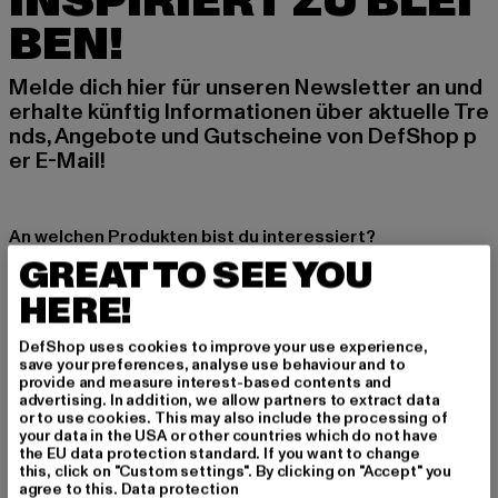
INSPIRIERT ZU BLEI
BEN!
Melde dich hier für unseren Newsletter an und
erhalte künftig Informationen über aktuelle Tre
nds, Angebote und Gutscheine von DefShop p
er E-Mail!
An welchen Produkten bist du interessiert?
GREAT TO SEE YOU
MÄNNER
FRAUEN
HERE!
DefShop uses cookies to improve your use experience,
E-MAIL
save your preferences, analyse use behaviour and to
provide and measure interest-based contents and
advertising. In addition, we allow partners to extract data
ANMELDEN
or to use cookies. This may also include the processing of
your data in the USA or other countries which do not have
the EU data protection standard. If you want to change
Informationen dazu, wie DefShop mit Deinen Daten umgeht, findest Du
this, click on "Custom settings". By clicking on "Accept" you
in unserer Datenschutzerklärung. Du kannst Dich jederzeit kostenfei
abmelden.
Datenschutzerklärung lesen.
agree to this.
Data protection