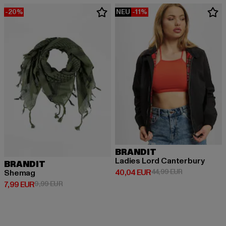
-20%
NEU
-11%
BRANDIT
Ladies Lord Canterbury
BRANDIT
Derzeitiger Preis: 40,04 EUR
Aktionspreis:
40,04 EUR
44,99 EUR
Shemag
Derzeitiger Preis: 7,99 EUR
Aktionspreis: 9,99 EUR
7,99 EUR
9,99 EUR