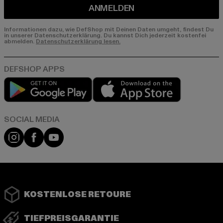
ANMELDEN
Informationen dazu, wie DefShop mit Deinen Daten umgeht, findest Du
in unserer Datenschutzerklärung. Du kannst Dich jederzeit kostenfei
abmelden.
Datenschutzerklärung lesen.
Play market
App store
Instagram
Facebook
YouTube
KOSTENLOSE RETOURE
TIEFPREISGARANTIE