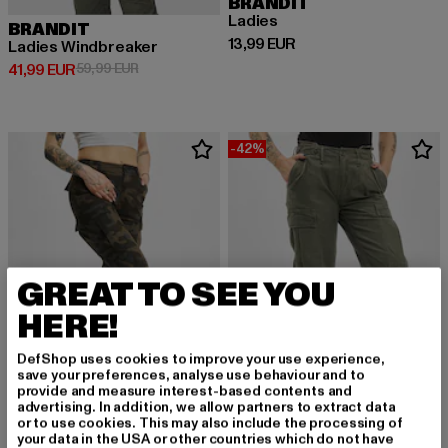
BRANDIT
Ladies
BRANDIT
Derzeitiger Preis: 13,99 EUR
13,99 EUR
Ladies Windbreaker
Derzeitiger Preis: 41,99 EUR
Aktionspreis: 59,99 EUR
41,99 EUR
59,99 EUR
-42%
GREAT TO SEE YOU
HERE!
DefShop uses cookies to improve your use experience,
save your preferences, analyse use behaviour and to
provide and measure interest-based contents and
advertising. In addition, we allow partners to extract data
or to use cookies. This may also include the processing of
BRANDIT
BRANDIT
your data in the USA or other countries which do not have
Ladies BDU Ripstop
M65 Ladies