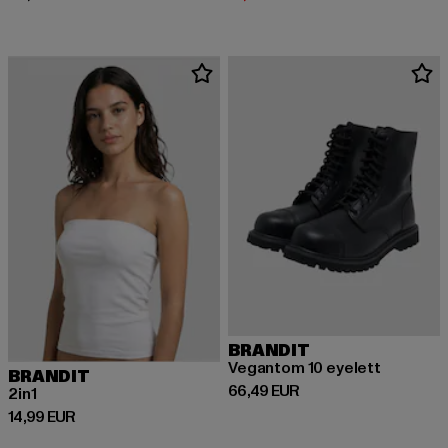
BRANDIT
Vegantom 10 eyelett
BRANDIT
Derzeitiger Preis: 66,49 EUR
66,49 EUR
2in1
Derzeitiger Preis: 14,99 EUR
14,99 EUR