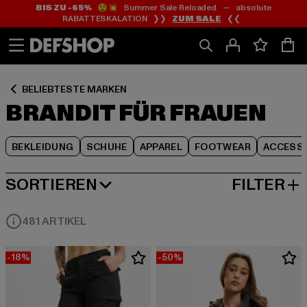
BIS ZU -65%
😲💥 Summer Sale Reloaded — absolute
Zum
Zum
Zum
RABATTESKALATION ❯❯
ZUM SALE
❮❮
Inhalt
Fußzeile
Produktraster
springen
springen
springen
BELIEBTESTE MARKEN
BRANDIT FÜR FRAUEN
BEKLEIDUNG
SCHUHE
APPAREL
FOOTWEAR
ACCESS
SORTIEREN
FILTER
BELIEBTESTE
481 ARTIKEL
-18%
-50%