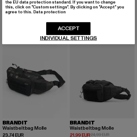
the EU data protection standard. If you want to change
Derzeitiger Preis: 37,99 EUR
Derzeitiger Preis: 28,99 EUR
Aktionspreis:
37,99 EUR
28,99 EUR
49,99 EUR
this, click on "Custom settings". By clicking on "Accept" you
agree to this.
Data protection
ACCEPT
-12%
INDIVIDUAL SETTINGS
BRANDIT
BRANDIT
Waistbeltbag Molle
Waistbeltbag Molle
Derzeitiger Preis: 23,74 EUR
Derzeitiger Preis: 21,99 EUR
Aktionspreis: 
23,74 EUR
21,99 EUR
24,99 EUR