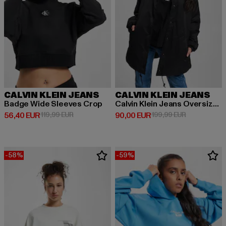
CALVIN KLEIN JEANS
CALVIN KLEIN JEANS
Badge Wide Sleeves Crop
Calvin Klein Jeans Oversized Padded Coach Jacke
Derzeitiger Preis: 56,40 EUR
Aktionspreis: 119,99 EUR
Derzeitiger Preis: 90,00 EUR
Aktionspreis
56,40 EUR
119,99 EUR
90,00 EUR
199,99 EUR
-58%
-59%