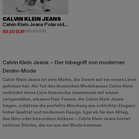
CALVIN KLEIN JEANS
Calvin Klein Jeans Polaroid High Rise Jeans
Derzeitiger Preis: 69,00 EUR
Aktionspreis: 149,99 EUR
69,00 EUR
149,99 EUR
Calvin Klein Jeans – Der Inbegriff von moderner
Denim-Mode
Calvin Klein Jeans ist eine Marke, die Denim auf ein neues Level
gehoben hat. Als Teil des ikonischen Modehauses Calvin Klein
verbindet diese Linie klassische Jeansmode mit einem
zeitgemäßen, urbanen Flair. Frauen, die Calvin Klein Jeans
tragen, schätzen die perfekte Mischung aus schlichter Eleganz,
hoher Qualität und modernem Design. Egal ob für den Alltag,
das Büro oder besondere Anlässe – Calvin Klein Jeans bietet
zeitlose Stücke, die nie aus der Mode kommen.