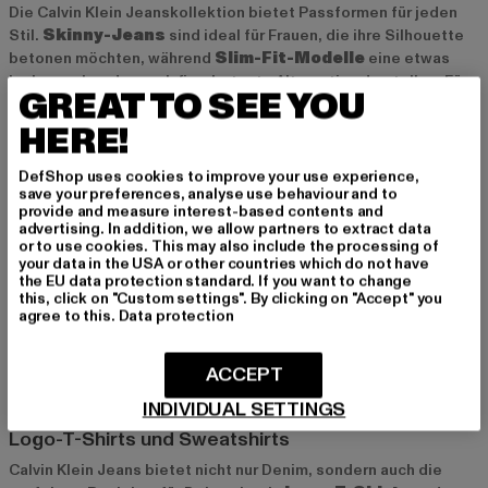
Die Calvin Klein Jeanskollektion bietet Passformen für jeden
Stil.
Skinny-Jeans
sind ideal für Frauen, die ihre Silhouette
betonen möchten, während
Slim-Fit-Modelle
eine etwas
lockere, aber dennoch figurbetonte Alternative darstellen. Für
GREAT TO SEE YOU
einen entspannten und trendigen Look sind
Wide-Leg-Jeans
die perfekte Wahl. Mit einer breiten Auswahl an Waschungen
HERE!
und Farben findest Du bei Calvin Klein Jeans garantiert das
richtige Modell für Deinen Stil.
DefShop uses cookies to improve your use experience,
save your preferences, analyse use behaviour and to
provide and measure interest-based contents and
advertising. In addition, we allow partners to extract data
Jeansjacken und -röcke
or to use cookies. This may also include the processing of
your data in the USA or other countries which do not have
Ergänze Deinen Denim-Look mit einer klassischen
the EU data protection standard. If you want to change
Jeansjacke
oder einem modischen
Jeansrock
. Die Jacken
this, click on "Custom settings". By clicking on "Accept" you
sind vielseitig und können sowohl mit Jeans als auch mit
agree to this.
Data protection
Kleidern kombiniert werden, während die Röcke eine feminine
Note in Deine Garderobe bringen. Beide Teile sind ideal, um
ACCEPT
Deine Outfits für verschiedene Anlässe aufzuwerten.
INDIVIDUAL SETTINGS
Logo-T-Shirts und Sweatshirts
Calvin Klein Jeans bietet nicht nur Denim, sondern auch die