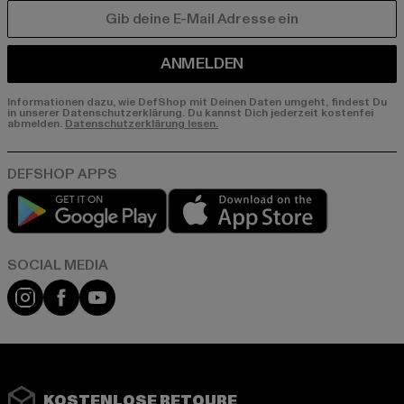
E-MAIL
ANMELDEN
Informationen dazu, wie DefShop mit Deinen Daten umgeht, findest Du
in unserer Datenschutzerklärung. Du kannst Dich jederzeit kostenfei
abmelden.
Datenschutzerklärung lesen.
Play market
App store
Instagram
Facebook
YouTube
KOSTENLOSE RETOURE