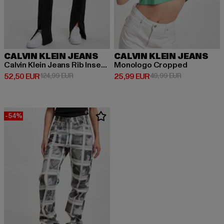
CALVIN KLEIN JEANS
CALVIN KLEIN JEANS
Calvin Klein Jeans Rib Insert Interlocks Jogginghose
Monologo Cropped
Derzeitiger Preis: 52,50 EUR
Aktionspreis: 124,99 EUR
Derzeitiger Preis: 25,99 EUR
Aktionspreis:
52,50 EUR
124,99 EUR
25,99 EUR
49,99 EUR
-54%