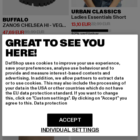
URBAN CLASSICS
Ladies Essentials Short
BUFFALO
Derzeitiger Preis: 13,10 EUR
Aktionspreis: 2
13,10 EUR
22,99 EUR
ZANOS CHELSEA HI - VEGAN NAPPA
Derzeitiger Preis: 47,69 EUR
Aktionspreis: 89,99 EUR
47,69 EUR
89,99 EUR
92% verfügbar
GREAT TO SEE YOU
HERE!
-60%
-60%
DefShop uses cookies to improve your use experience,
save your preferences, analyse use behaviour and to
provide and measure interest-based contents and
advertising. In addition, we allow partners to extract data
or to use cookies. This may also include the processing of
your data in the USA or other countries which do not have
the EU data protection standard. If you want to change
this, click on "Custom settings". By clicking on "Accept" you
agree to this.
Data protection
ACCEPT
INDIVIDUAL SETTINGS