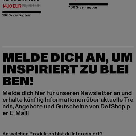
Derzeitiger Preis: 14,10 EUR
Aktionspreis: 29,99 EUR
14,10 EUR
29,99 EUR
100% verfügbar
100% verfügbar
MELDE DICH AN, UM
INSPIRIERT ZU BLEI
BEN!
Melde dich hier für unseren Newsletter an und
erhalte künftig Informationen über aktuelle Tre
nds, Angebote und Gutscheine von DefShop p
er E-Mail!
An welchen Produkten bist du interessiert?