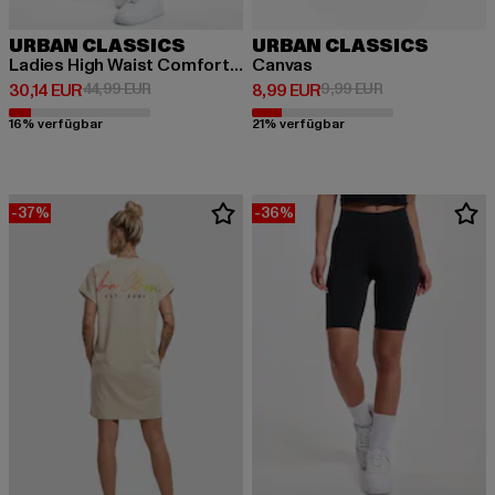
URBAN CLASSICS
URBAN CLASSICS
Ladies High Waist Comfort Jogging
Canvas
Derzeitiger Preis: 30,14 EUR
Aktionspreis: 44,99 EUR
Derzeitiger Preis: 8,99 EUR
Aktionspreis: 9,
30,14 EUR
44,99 EUR
8,99 EUR
9,99 EUR
16% verfügbar
21% verfügbar
-37%
-36%