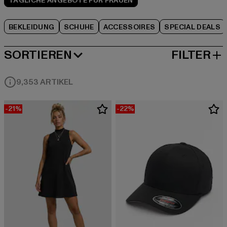
TÄGLICHE ANGEBOTE FÜR FRAUEN
BEKLEIDUNG
SCHUHE
ACCESSOIRES
SPECIAL DEALS
SORTIEREN
FILTER
BELIEBTESTE
9,353 ARTIKEL
-21%
-22%