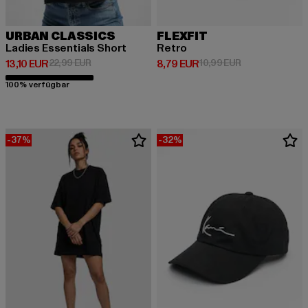
URBAN CLASSICS
FLEXFIT
Ladies Essentials Short
Retro
Derzeitiger Preis: 13,10 EUR
Aktionspreis: 22,99 EUR
Derzeitiger Preis: 8,79 EUR
Aktionspreis: 1
13,10 EUR
22,99 EUR
8,79 EUR
10,99 EUR
100% verfügbar
-37%
-32%