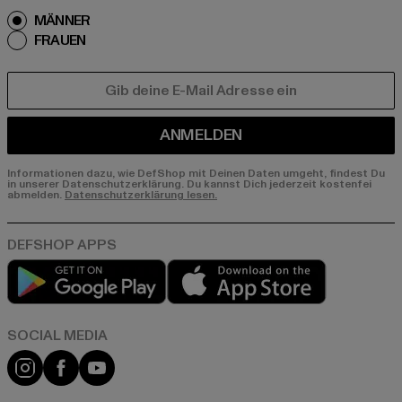
MÄNNER
FRAUEN
E-MAIL
ANMELDEN
Informationen dazu, wie DefShop mit Deinen Daten umgeht, findest Du
in unserer Datenschutzerklärung. Du kannst Dich jederzeit kostenfei
abmelden.
Datenschutzerklärung lesen.
Play market
App store
Instagram
Facebook
YouTube