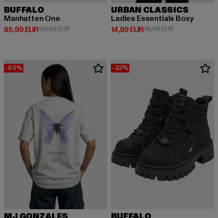
BUFFALO
URBAN CLASSICS
Manhatten One
Ladies Essentials Boxy
Derzeitiger Preis: 85,99 EUR
Aktionspreis: 99,99 EUR
Derzeitiger Preis: 14,99 EUR
Aktionspreis: 
85,99 EUR
99,99 EUR
14,99 EUR
19,99 EUR
-60%
-32%
MJ GONZALES
BUFFALO