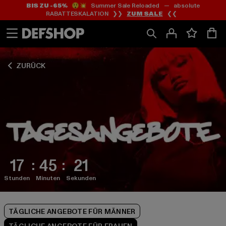
BIS ZU -65%
😲💥 Summer Sale Reloaded — absolute
Zum
Zum
Zum
RABATTESKALATION ❯❯
ZUM SALE
❮❮
Inhalt
Fußzeile
Produktraster
springen
springen
springen
ZURÜCK
17
45
20
Stunden
Minuten
Sekunden
TÄGLICHE ANGEBOTE FÜR MÄNNER