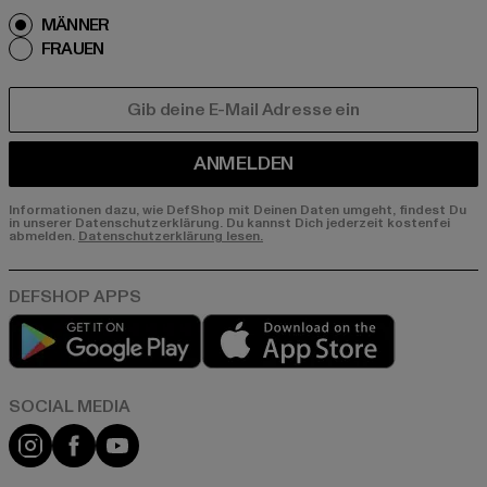
MÄNNER
FRAUEN
E-MAIL
ANMELDEN
Informationen dazu, wie DefShop mit Deinen Daten umgeht, findest Du
in unserer Datenschutzerklärung. Du kannst Dich jederzeit kostenfei
abmelden.
Datenschutzerklärung lesen.
Play market
App store
Instagram
Facebook
YouTube