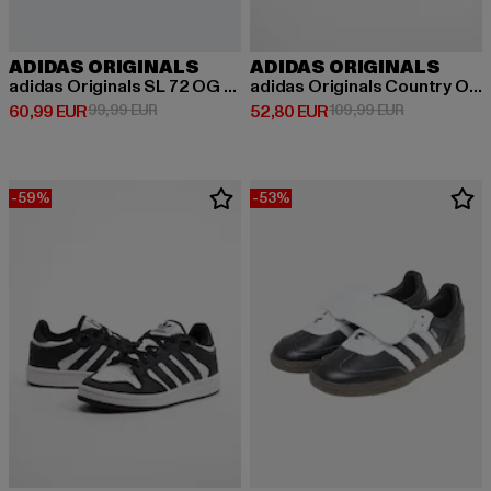
ADIDAS ORIGINALS
ADIDAS ORIGINALS
adidas Originals SL 72 OG W Sneakers
adidas Originals Country Originals Sneakers
Derzeitiger Preis: 60,99 EUR
Aktionspreis: 99,99 EUR
Derzeitiger Preis: 52,80 EUR
Aktionspreis
60,99 EUR
99,99 EUR
52,80 EUR
109,99 EUR
-59%
-53%