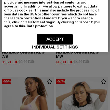
provide and measure interest-based contents and
advertising. In addition, we allow partners to extract data
or to use cookies. This may also include the processing of
your data in the USA or other countries which do not have
the EU data protection standard. If you want to change
this, click on "Custom settings". By clicking on "Accept" you
agree to this.
Data protection
ACCEPT
INDIVIDUAL SETTINGS
ADIDAS ORIGINALS
ADIDAS ORIGINALS
7/8
MW
Derzeitiger Preis: 18,80 EUR
Aktionspreis: 39,99 EUR
Derzeitiger Preis: 26,00 EUR
Aktionspreis:
18,80 EUR
39,99 EUR
26,00 EUR
64,99 EUR
-55%
-57%