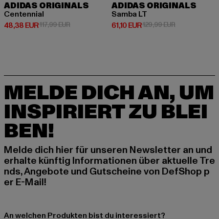
ADIDAS ORIGINALS
ADIDAS ORIGINALS
Centennial
Samba LT
Derzeitiger Preis: 48,38 EUR
Aktionspreis: 117,99 EUR
Derzeitiger Preis: 61,10 EUR
Aktionspreis: 
48,38 EUR
117,99 EUR
61,10 EUR
129,99 EUR
MELDE DICH AN, UM
INSPIRIERT ZU BLEI
BEN!
Melde dich hier für unseren Newsletter an und
erhalte künftig Informationen über aktuelle Tre
nds, Angebote und Gutscheine von DefShop p
er E-Mail!
An welchen Produkten bist du interessiert?