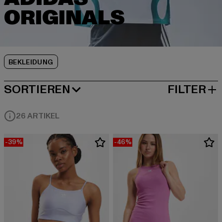
BEKLEIDUNG
SORTIEREN
FILTER
BELIEBTESTE
26 ARTIKEL
-39%
-46%