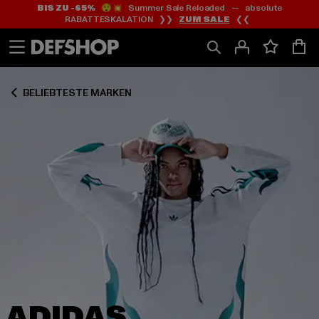
BIS ZU -65%
😲💥 Summer Sale Reloaded — absolute
Zum
Zum
Zum
RABATTESKALATION ❯❯
ZUM SALE
❮❮
Inhalt
Fußzeile
Produktraster
springen
springen
springen
BELIEBTESTE MARKEN
ADIDAS