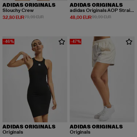
ADIDAS ORIGINALS
ADIDAS ORIGINALS
Slouchy Crew
adidas Originals AOP Straight Fit Jeans
Derzeitiger Preis: 32,80 EUR
Aktionspreis: 79,99 EUR
Derzeitiger Preis: 48,00 EUR
Aktionspreis:
32,80 EUR
79,99 EUR
48,00 EUR
99,99 EUR
-46%
-47%
ADIDAS ORIGINALS
ADIDAS ORIGINALS
Originals
Originals