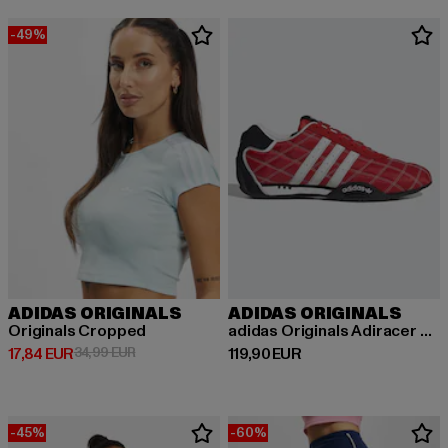
-49%
ADIDAS ORIGINALS
ADIDAS ORIGINALS
Originals Cropped
adidas Originals Adiracer Lo Sneakers
Derzeitiger Preis: 17,84 EUR
Aktionspreis: 34,99 EUR
Derzeitiger Preis: 119,90 EUR
17,84 EUR
34,99 EUR
119,90 EUR
-45%
-60%