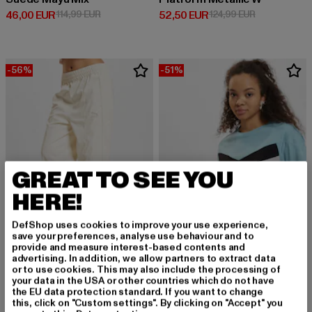
Derzeitiger Preis: 46,00 EUR
Aktionspreis: 114,99 EUR
Derzeitiger Preis: 52,50 EUR
Aktionspreis:
46,00 EUR
114,99 EUR
52,50 EUR
124,99 EUR
-56%
-51%
GREAT TO SEE YOU
HERE!
DefShop uses cookies to improve your use experience,
save your preferences, analyse use behaviour and to
provide and measure interest-based contents and
advertising. In addition, we allow partners to extract data
PUMA
or to use cookies. This may also include the processing of
XTG Colorblock W
PUMA
your data in the USA or other countries which do not have
Derzeitiger Preis: 22,05 EUR
Aktionspreis:
22,05 EUR
44,99 EUR
the EU data protection standard. If you want to change
T7 Faux
this, click on "Custom settings". By clicking on "Accept" you
Derzeitiger Preis: 35,20 EUR
Aktionspreis: 79,99 EUR
35,20 EUR
79,99 EUR