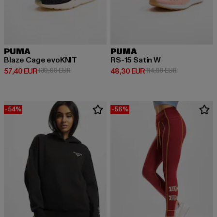
PUMA
PUMA
Blaze Cage evoKNIT
RS-15 Satin W
Derzeitiger Preis: 57,40 EUR
Aktionspreis: 139,99 EUR
Derzeitiger Preis: 48,30 EUR
Aktionspreis:
57,40 EUR
139,99 EUR
48,30 EUR
114,99 EUR
-54%
-56%