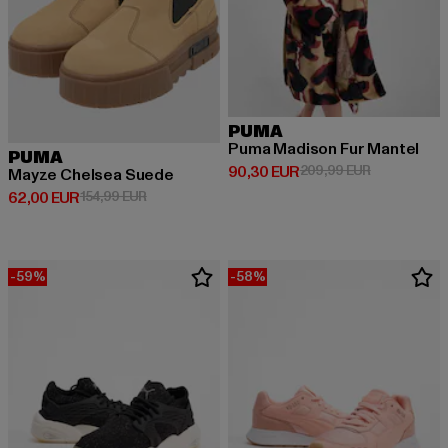
PUMA
Puma Madison Fur Mantel
PUMA
Derzeitiger Preis: 90,30 EUR
Aktionspreis
90,30 EUR
209,99 EUR
Mayze Chelsea Suede
Derzeitiger Preis: 62,00 EUR
Aktionspreis: 154,99 EUR
62,00 EUR
154,99 EUR
-59%
-58%