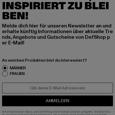
INSPIRIERT ZU BLEI
BEN!
Melde dich hier für unseren Newsletter an und
erhalte künftig Informationen über aktuelle Tre
nds, Angebote und Gutscheine von DefShop p
er E-Mail!
An welchen Produkten bist du interessiert?
MÄNNER
FRAUEN
E-MAIL
ANMELDEN
Informationen dazu, wie DefShop mit Deinen Daten umgeht, findest Du
in unserer Datenschutzerklärung. Du kannst Dich jederzeit kostenfei