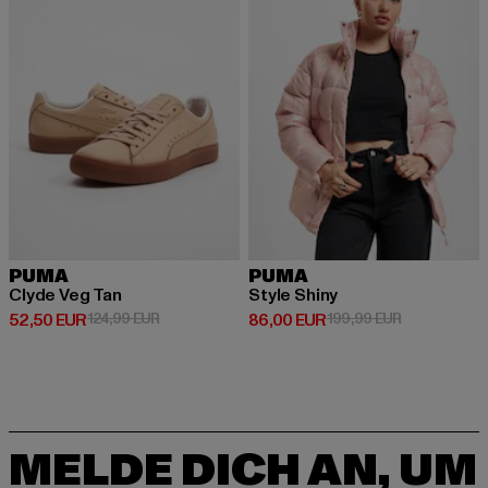
PUMA
PUMA
Clyde Veg Tan
Style Shiny
Derzeitiger Preis: 52,50 EUR
Aktionspreis: 124,99 EUR
Derzeitiger Preis: 86,00 EUR
Aktionspreis
52,50 EUR
124,99 EUR
86,00 EUR
199,99 EUR
MELDE DICH AN, UM