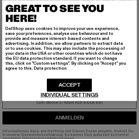
INSPIRIERT ZU BLEI
GREAT TO SEE YOU
BEN!
HERE!
Melde dich hier für unseren Newsletter an und
DefShop uses cookies to improve your use experience,
erhalte künftig Informationen über aktuelle Tre
save your preferences, analyse use behaviour and to
provide and measure interest-based contents and
nds, Angebote und Gutscheine von DefShop p
advertising. In addition, we allow partners to extract data
er E-Mail!
or to use cookies. This may also include the processing of
your data in the USA or other countries which do not have
the EU data protection standard. If you want to change
this, click on "Custom settings". By clicking on "Accept" you
agree to this.
Data protection
An welchen Produkten bist du interessiert?
MÄNNER
ACCEPT
FRAUEN
INDIVIDUAL SETTINGS
E-MAIL
ANMELDEN
Informationen dazu, wie DefShop mit Deinen Daten umgeht, findest Du
in unserer Datenschutzerklärung. Du kannst Dich jederzeit kostenfei
abmelden.
Datenschutzerklärung lesen.