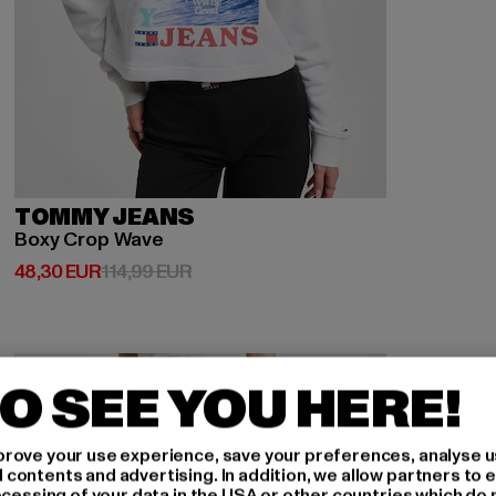
TOMMY JEANS
Boxy Crop Wave
Derzeitiger Preis: 48,30 EUR
Aktionspreis: 114,99 EUR
48,30 EUR
114,99 EUR
-57%
O SEE YOU HERE!
rove your use experience, save your preferences, analyse u
ontents and advertising. In addition, we allow partners to e
ocessing of your data in the USA or other countries which do 