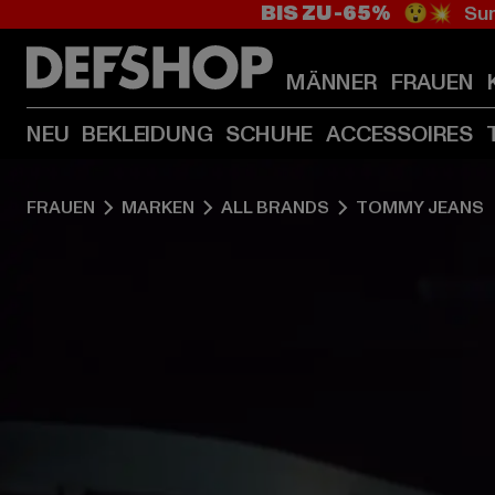
BIS ZU -65%
😲💥 Sum
MÄNNER
FRAUEN
NEU
BEKLEIDUNG
SCHUHE
ACCESSOIRES
FRAUEN
MARKEN
ALL BRANDS
TOMMY JEANS