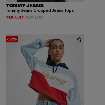
TOMMY JEANS
Tommy Jeans Cropped Jeans Tops
Derzeitiger Preis: 44,10 EUR
Aktionspreis: 104,99 EUR
44,10 EUR
104,99 EUR
-53%