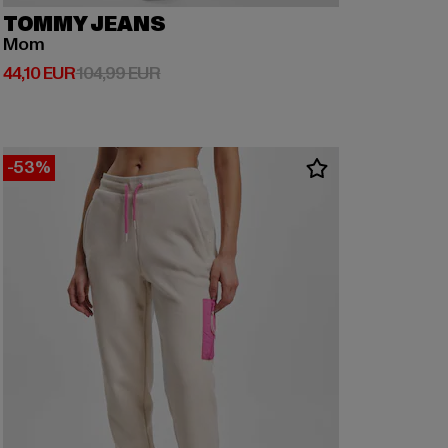
TOMMY JEANS
Mom
Derzeitiger Preis: 44,10 EUR
Aktionspreis: 104,99 EUR
44,10 EUR
104,99 EUR
-53%