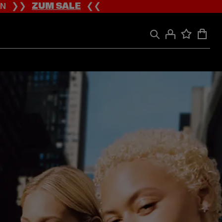
ION ❯❯
ZUM SALE
❮❮