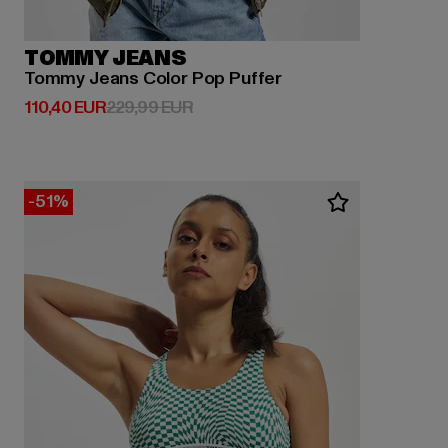
TOMMY JEANS
Tommy Jeans Color Pop Puffer
Derzeitiger Preis: 110,40 EUR
Aktionspreis: 229,99 EUR
110,40 EUR
229,99 EUR
-51%