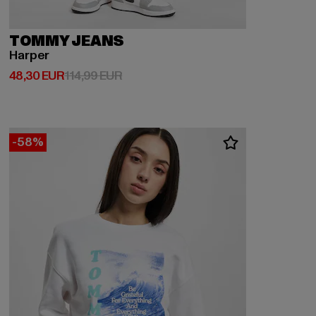
TOMMY JEANS
Harper
Derzeitiger Preis: 48,30 EUR
Aktionspreis: 114,99 EUR
48,30 EUR
114,99 EUR
-58%