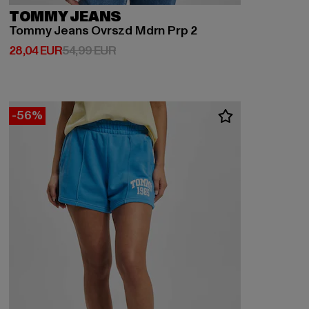
TOMMY JEANS
Tommy Jeans Ovrszd Mdrn Prp 2
Derzeitiger Preis: 28,04 EUR
Aktionspreis: 54,99 EUR
28,04 EUR
54,99 EUR
-56%