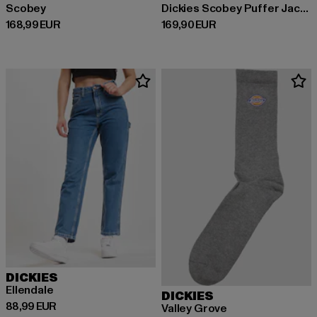
Scobey
Dickies Scobey Puffer Jackets
Derzeitiger Preis: 168,99 EUR
Derzeitiger Preis: 169,90 EUR
168,99 EUR
169,90 EUR
DICKIES
Ellendale
DICKIES
Derzeitiger Preis: 88,99 EUR
88,99 EUR
Valley Grove