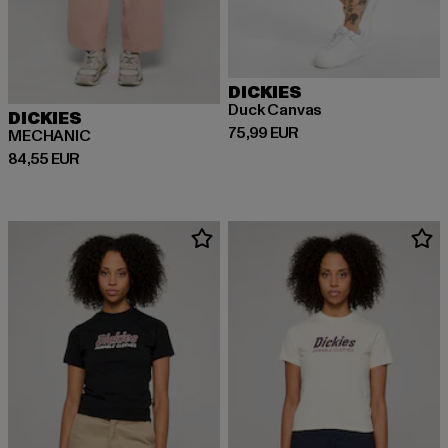
DICKIES
Duck Canvas
DICKIES
Derzeitiger Preis: 75,99 EUR
75,99 EUR
MECHANIC
Derzeitiger Preis: 84,55 EUR
84,55 EUR