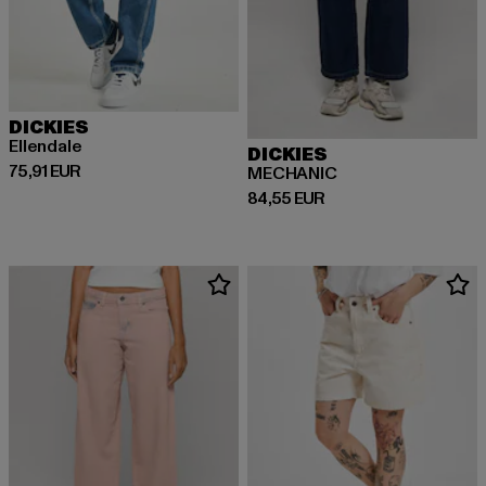
DICKIES
Ellendale
DICKIES
Derzeitiger Preis: 75,91 EUR
75,91 EUR
MECHANIC
Derzeitiger Preis: 84,55 EUR
84,55 EUR