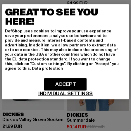
Derzeitiger Preis: 24,99 EUR
24,99 EUR
GREAT TO SEE YOU
HERE!
-41%
DefShop uses cookies to improve your use experience,
save your preferences, analyse use behaviour and to
provide and measure interest-based contents and
advertising. In addition, we allow partners to extract data
or to use cookies. This may also include the processing of
your data in the USA or other countries which do not have
the EU data protection standard. If you want to change
this, click on "Custom settings". By clicking on "Accept" you
agree to this.
Data protection
ACCEPT
INDIVIDUAL SETTINGS
DICKIES
DICKIES
Dickies Valley Grove Socken
Summerdale
Derzeitiger Preis: 21,99 EUR
21,99 EUR
Derzeitiger Preis: 50,14 EUR
Aktionspreis: 
50,14 EUR
84,99 EUR