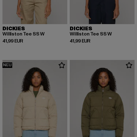
DICKIES
DICKIES
Williston Tee SS W
Williston Tee SS W
Derzeitiger Preis: 41,99 EUR
Derzeitiger Preis: 41,99 EUR
41,99 EUR
41,99 EUR
NEU