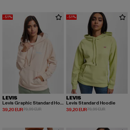
-51%
-51%
LEVIS
LEVIS
Levis Graphic Standard Hoodie
Levis Standard Hoodie
Derzeitiger Preis: 39,20 EUR
Aktionspreis: 79,99 EUR
Derzeitiger Preis: 39,20 EUR
Aktionspreis:
39,20 EUR
79,99 EUR
39,20 EUR
79,99 EUR