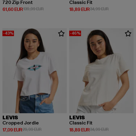
720 Zip Front
Classic Fit
Derzeitiger Preis: 61,60 EUR
Aktionspreis: 139,99 EUR
Derzeitiger Preis: 18,89 EUR
Aktionspreis: 
61,60 EUR
139,99 EUR
18,89 EUR
34,99 EUR
-43%
-46%
LEVIS
LEVIS
Cropped Jordie
Classic Fit
Derzeitiger Preis: 17,09 EUR
Aktionspreis: 29,99 EUR
Derzeitiger Preis: 18,89 EUR
Aktionspreis: 
17,09 EUR
29,99 EUR
18,89 EUR
34,99 EUR