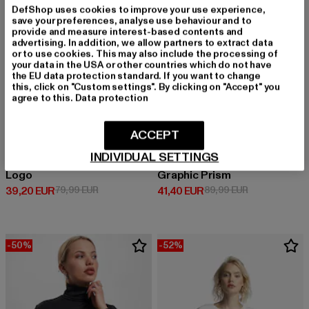
DefShop uses cookies to improve your use experience,
save your preferences, analyse use behaviour and to
provide and measure interest-based contents and
advertising. In addition, we allow partners to extract data
or to use cookies. This may also include the processing of
your data in the USA or other countries which do not have
the EU data protection standard. If you want to change
this, click on "Custom settings". By clicking on "Accept" you
agree to this.
Data protection
ACCEPT
INDIVIDUAL SETTINGS
LEVIS
LEVIS
Logo
Graphic Prism
Derzeitiger Preis: 39,20 EUR
Aktionspreis: 79,99 EUR
Derzeitiger Preis: 41,40 EUR
Aktionspreis:
39,20 EUR
79,99 EUR
41,40 EUR
89,99 EUR
-50%
-52%