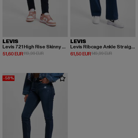
LEVIS
LEVIS
Levis 721 High Rise Skinny W Jeans
Levis Ribcage Ankle Straight Fit Jeans
Derzeitiger Preis: 51,60 EUR
Aktionspreis: 119,99 EUR
Derzeitiger Preis: 61,50 EUR
Aktionspreis:
51,60 EUR
119,99 EUR
61,50 EUR
149,99 EUR
-58%