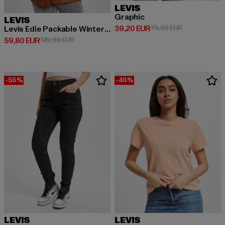
LEVIS
Graphic
LEVIS
Derzeitiger Preis: 39,20 EUR
Aktionspreis:
39,20 EUR
79,99 EUR
Levis Edie Packable Winterjacke
Derzeitiger Preis: 59,80 EUR
Aktionspreis: 129,99 EUR
59,80 EUR
129,99 EUR
-56%
-46%
LEVIS
LEVIS