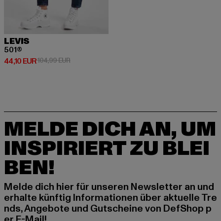
LEVIS
501®
Derzeitiger Preis: 44,10 EUR
Aktionspreis: 104,99 EUR
44,10 EUR
104,99 EUR
MELDE DICH AN, UM
INSPIRIERT ZU BLEI
BEN!
Melde dich hier für unseren Newsletter an und
erhalte künftig Informationen über aktuelle Tre
nds, Angebote und Gutscheine von DefShop p
er E-Mail!