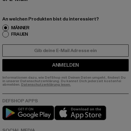
An welchen Produkten bist du interessiert?
MÄNNER
FRAUEN
E-MAIL
ANMELDEN
Informationen dazu, wie DefShop mit Deinen Daten umgeht, findest Du
in unserer Datenschutzerklärung. Du kannst Dich jederzeit kostenfei
abmelden.
Datenschutzerklärung lesen.
Play market
App store