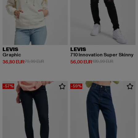
LEVIS
LEVIS
Graphic
710 Innovation Super Skinny
Derzeitiger Preis: 36,80 EUR
Aktionspreis: 79,99 EUR
Derzeitiger Preis: 56,00 EUR
Aktionspreis
36,80 EUR
79,99 EUR
56,00 EUR
139,99 EUR
-57%
-59%