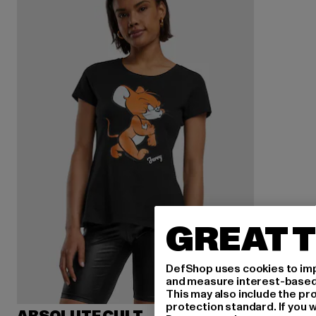
GREAT T
DefShop uses cookies to imp
and measure interest-based c
This may also include the pr
protection standard. If you w