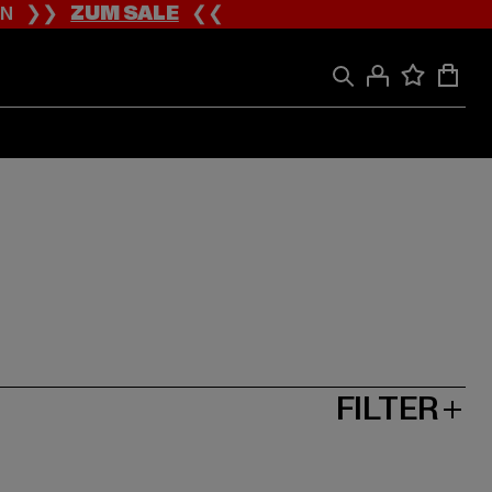
ION ❯❯
ZUM SALE
❮❮
FILTER