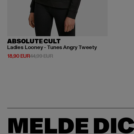
ABSOLUTE CULT
Ladies Looney - Tunes Angry Tweety
Derzeitiger Preis: 18,90 EUR
Aktionspreis: 44,99 EUR
18,90 EUR
44,99 EUR
MELDE DIC