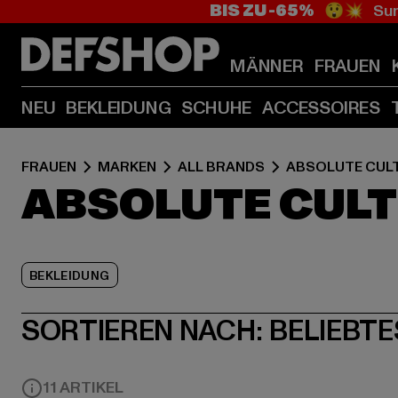
BIS ZU -65%
😲💥 Sum
MÄNNER
FRAUEN
NEU
BEKLEIDUNG
SCHUHE
ACCESSOIRES
FRAUEN
MARKEN
ALL BRANDS
ABSOLUTE CUL
ABSOLUTE CULT
BEKLEIDUNG
SORTIEREN NACH:
BELIEBTE
11 ARTIKEL