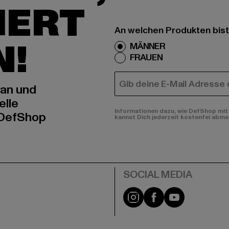
IERT
An welchen Produkten bist
N!
MÄNNER
FRAUEN
E-MAIL
 an und
elle
Informationen dazu, wie DefShop mit 
 DefShop
kannst Dich jederzeit kostenfei abme
e
Instagram
Facebook
YouTube