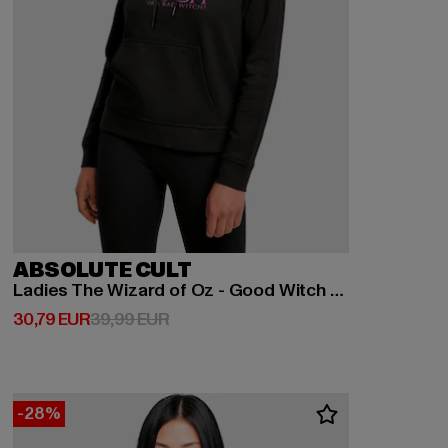
ABSOLUTE CULT
Ladies The Wizard of Oz - Good Witch Basic Hoody
Derzeitiger Preis: 30,79 EUR
Aktionspreis: 39,99 EUR
30,79 EUR
39,99 EUR
-28%