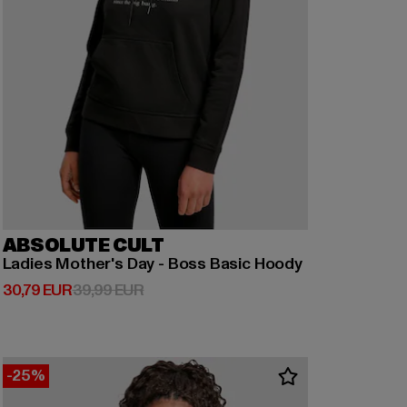
ABSOLUTE CULT
Ladies Mother's Day - Boss Basic Hoody
Derzeitiger Preis: 30,79 EUR
Aktionspreis: 39,99 EUR
30,79 EUR
39,99 EUR
-25%