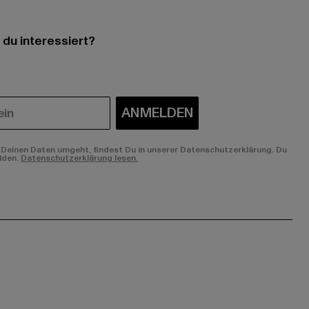
 du interessiert?
ANMELDEN
Deinen Daten umgeht, findest Du in unserer Datenschutzerklärung. Du
lden.
Datenschutzerklärung lesen.