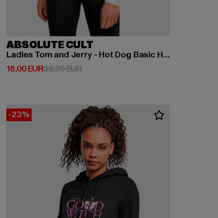
ABSOLUTE CULT
Ladies Tom and Jerry - Hot Dog Basic Hoody
Derzeitiger Preis: 18,00 EUR
Aktionspreis: 39,99 EUR
18,00 EUR
39,99 EUR
-23%