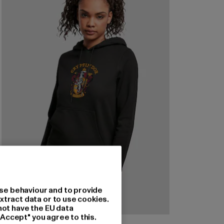
se behaviour and to provide
xtract data or to use cookies.
not have the EU data
"Accept" you agree to this.
ABSOLUTE CULT