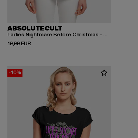
ABSOLUTE CULT
Ladies Nightmare Before Christmas - Misfits Love
Derzeitiger Preis: 19,99 EUR
19,99 EUR
-10%