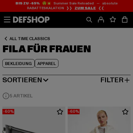
BIS ZU -65%
😲💥 Summer Sale Reloaded — absolute
Zum
Zum
Zum
RABATTESKALATION ❯❯
ZUM SALE
❮❮
Inhalt
Fußzeile
Produktraster
springen
springen
springen
ALL TIME CLASSICS
FILA FÜR FRAUEN
BEKLEIDUNG
APPAREL
SORTIEREN
FILTER
BELIEBTESTE
5 ARTIKEL
-60%
-60%