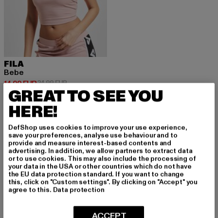
FILA
Bebe
Derzeitiger Preis: 14,99 EUR
Aktionspreis: 24,99 EUR
14,99 EUR
24,99 EUR
GREAT TO SEE YOU
HERE!
DefShop uses cookies to improve your use experience,
save your preferences, analyse use behaviour and to
MELDE DICH AN, UM
provide and measure interest-based contents and
advertising. In addition, we allow partners to extract data
or to use cookies. This may also include the processing of
INSPIRIERT ZU BLEI
your data in the USA or other countries which do not have
the EU data protection standard. If you want to change
BEN!
this, click on "Custom settings". By clicking on "Accept" you
agree to this.
Data protection
Melde dich hier für unseren Newsletter an und
ACCEPT