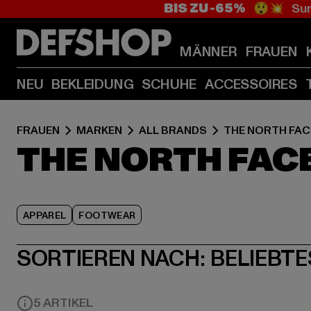
BIS ZU -65%
😲💥 Sum
MÄNNER
FRAUEN
NEU
BEKLEIDUNG
SCHUHE
ACCESSOIRES
FRAUEN
MARKEN
ALL BRANDS
THE NORTH FAC
THE NORTH FAC
APPAREL
FOOTWEAR
SORTIEREN NACH:
BELIEBTE
5 ARTIKEL