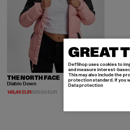
GREAT T
DefShop uses cookies to imp
and measure interest-based c
This may also include the pr
THE NORTH FACE
protection standard. If you w
Diablo Down
Data protection
Derzeitiger Preis: 148,46 EUR
Aktionspreis: 329,90 EUR
148,46 EUR
329,90 EUR