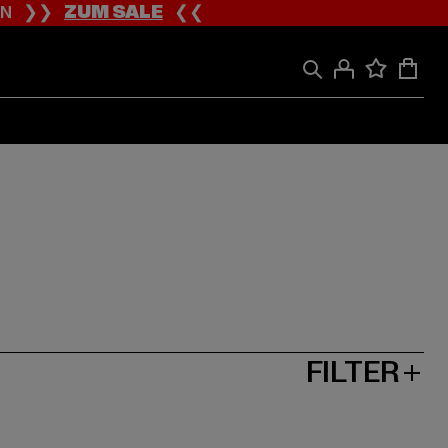
ION ❯❯
ZUM SALE
❮❮
FILTER