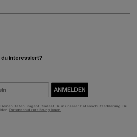
 du interessiert?
ANMELDEN
Deinen Daten umgeht, findest Du in unserer Datenschutzerklärung. Du
lden.
Datenschutzerklärung lesen.