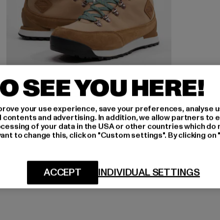
O SEE YOU HERE!
rove your use experience, save your preferences, analyse u
ontents and advertising. In addition, we allow partners to e
ocessing of your data in the USA or other countries which do 
THE NORTH FACE
ant to change this, click on "Custom settings". By clicking on 
Back-To-Berkeley IV
Derzeitiger Preis: ab 68,95 EUR
Aktionspreis: 149,90 EUR
ab
68,95 EUR
149,90 EUR
ACCEPT
INDIVIDUAL SETTINGS