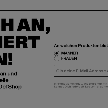
H AN,
IERT
An welchen Produkten bist
N!
MÄNNER
FRAUEN
E-MAIL
 an und
elle
Informationen dazu, wie DefShop mit 
 DefShop
kannst Dich jederzeit kostenfei abme