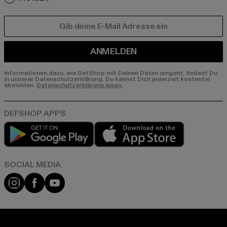
E-MAIL
ANMELDEN
Informationen dazu, wie DefShop mit Deinen Daten umgeht, findest Du
in unserer Datenschutzerklärung. Du kannst Dich jederzeit kostenfei
abmelden.
Datenschutzerklärung lesen.
Play market
App store
Instagram
Facebook
YouTube