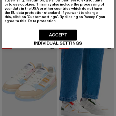
advertising. In addition, we allow partners to extract data
or to use cookies. This may also include the processing of
your data in the USA or other countries which do not have
the EU data protection standard. If you want to change
MOEA
MOEA
this, click on "Custom settings". By clicking on "Accept" you
GEN3 - Corn
GEN1
agree to this.
Data protection
Derzeitiger Preis: 85,49 EUR
Aktionspreis: 149,99 EUR
Derzeitiger Preis: 101,99 EUR
Aktionspreis
85,49 EUR
149,99 EUR
101,99 EUR
169,99 EUR
ACCEPT
INDIVIDUAL SETTINGS
-43%
-44%