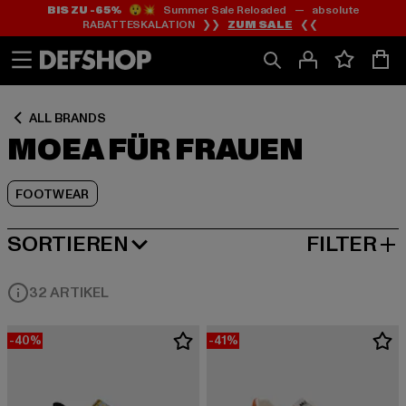
BIS ZU -65%
😲💥 Summer Sale Reloaded — absolute
Zum
Zum
Zum
RABATTESKALATION ❯❯
ZUM SALE
❮❮
Inhalt
Fußzeile
Produktraster
springen
springen
springen
ALL BRANDS
MOEA FÜR FRAUEN
FOOTWEAR
SORTIEREN
FILTER
BELIEBTESTE
32 ARTIKEL
-40%
-41%