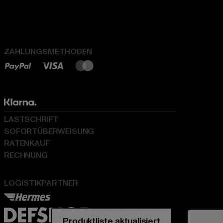
ZAHLUNGSMETHODEN
LASTSCHRIFT
SOFORTÜBERWEISUNG
RATENKAUF
RECHNUNG
LOGISTIKPARTNER