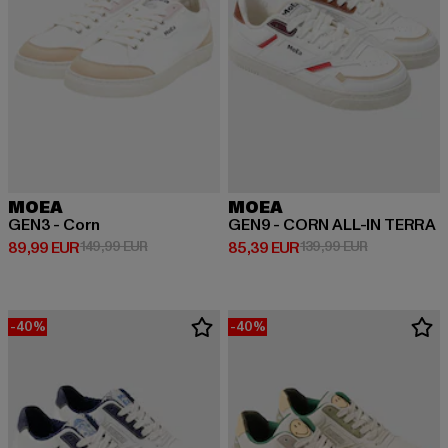
MOEA
MOEA
GEN3 - Corn
GEN9 - CORN ALL-IN TERRA
Derzeitiger Preis: 89,99 EUR
Aktionspreis: 149,99 EUR
Derzeitiger Preis: 85,39 EUR
Aktionspreis
89,99 EUR
149,99 EUR
85,39 EUR
139,99 EUR
-40%
-40%