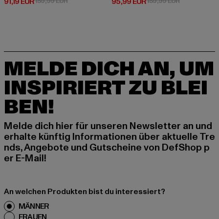
Derzeitiger Preis: 91,19 EUR
Aktionspreis: 159,99 EUR
Derzeitiger Preis: 95,99 EUR
Aktionspreis
91,19 EUR
159,99 EUR
95,99 EUR
159,99 EUR
MELDE DICH AN, UM
INSPIRIERT ZU BLEI
BEN!
Melde dich hier für unseren Newsletter an und
erhalte künftig Informationen über aktuelle Tre
nds, Angebote und Gutscheine von DefShop p
er E-Mail!
An welchen Produkten bist du interessiert?
MÄNNER
FRAUEN