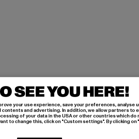
O SEE YOU HERE!
H AN,
rove your use experience, save your preferences, analyse u
ontents and advertising. In addition, we allow partners to e
IERT
ocessing of your data in the USA or other countries which do 
ant to change this, click on "Custom settings". By clicking on 
An welchen Produkten bist