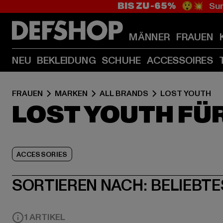
BIS ZU -65%
😲💥 Sum
MÄNNER
FRAUEN
NEU
BEKLEIDUNG
SCHUHE
ACCESSOIRES
FRAUEN
MARKEN
ALL BRANDS
LOST YOUTH
LOST YOUTH FÜ
ACCESSORIES
SORTIEREN NACH:
BELIEBTE
1 ARTIKEL