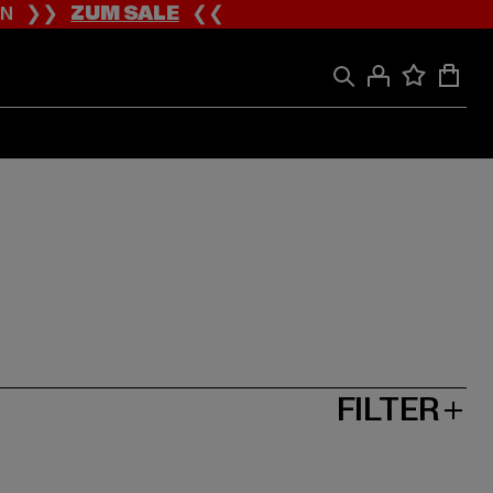
ION ❯❯
ZUM SALE
❮❮
FILTER