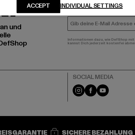
N!
MÄNNER
ACCEPT
INDIVIDUAL SETTINGS
FRAUEN
E-MAIL
 an und
elle
Informationen dazu, wie DefShop mit 
 DefShop
kannst Dich jederzeit kostenfei abme
e
Instagram
Facebook
YouTube
REISGARANTIE
SICHERE BEZAHLUNG