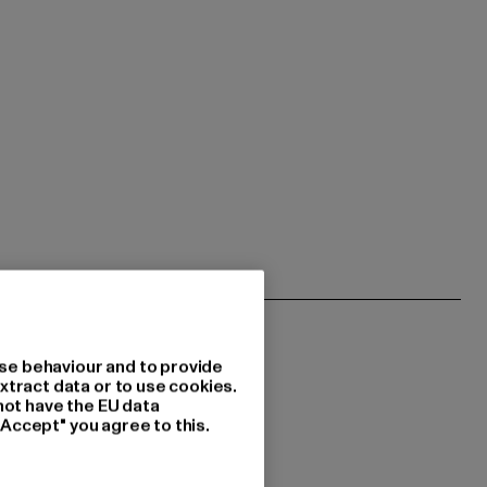
se behaviour and to provide
xtract data or to use cookies.
not have the EU data
"Accept" you agree to this.
 du interessiert?