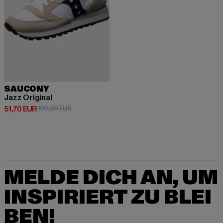
SAUCONY
Jazz Original
Derzeitiger Preis: 51,70 EUR
Aktionspreis: 109,99 EUR
51,70 EUR
109,99 EUR
MELDE DICH AN, UM
INSPIRIERT ZU BLEI
BEN!