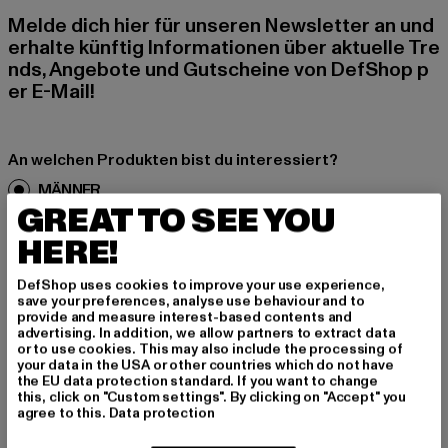
Melde dich hier für unseren Newsletter an und
erhalte künftig Informationen über aktuelle Tre
nds, Angebote und Gutscheine von DefShop p
er E-Mail!
An welchen Produkten bist du interessiert?
MÄNNER
GREAT TO SEE YOU
FRAUEN
HERE!
E-MAIL
DefShop uses cookies to improve your use experience,
save your preferences, analyse use behaviour and to
ANMELDEN
provide and measure interest-based contents and
advertising. In addition, we allow partners to extract data
or to use cookies. This may also include the processing of
Informationen dazu, wie DefShop mit Deinen Daten umgeht, findest Du
your data in the USA or other countries which do not have
in unserer Datenschutzerklärung. Du kannst Dich jederzeit kostenfei
the EU data protection standard. If you want to change
abmelden.
Datenschutzerklärung lesen.
this, click on "Custom settings". By clicking on "Accept" you
agree to this.
Data protection