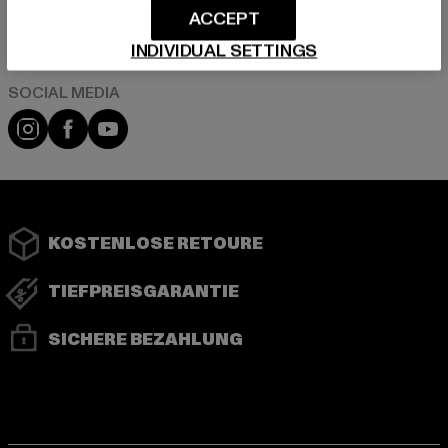
ACCEPT
Play market
App store
INDIVIDUAL SETTINGS
Instagram
Facebook
YouTube
KOSTENLOSE RETOURE
TIEFPREISGARANTIE
SICHERE BEZAHLUNG