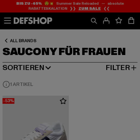
BIS ZU -65%
😲💥 Summer Sale Reloaded — absolute
Zum
Zum
Zum
RABATTESKALATION ❯❯
ZUM SALE
❮❮
Inhalt
Fußzeile
Produktraster
springen
springen
springen
ALL BRANDS
SAUCONY FÜR FRAUEN
SORTIEREN
FILTER
BELIEBTESTE
1 ARTIKEL
-53%