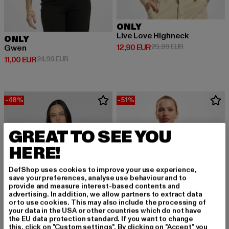
ONLY
Live Love Highneck
ONLY
Derzeitiger Preis: 12,90 EUR
Aktionspreis: 
12,90 EUR
29,99 EUR
Gwen
Derzeitiger Preis: 11,00 EUR
Aktionspreis: 24,99 EUR
11,00 EUR
24,99 EUR
-48%
-51%
GREAT TO SEE YOU
HERE!
DefShop uses cookies to improve your use experience,
save your preferences, analyse use behaviour and to
provide and measure interest-based contents and
advertising. In addition, we allow partners to extract data
or to use cookies. This may also include the processing of
your data in the USA or other countries which do not have
the EU data protection standard. If you want to change
this, click on "Custom settings". By clicking on "Accept" you