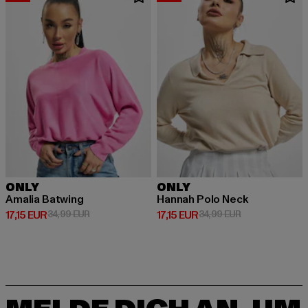
ONLY
ONLY
Amalia Batwing
Hannah Polo Neck
Derzeitiger Preis: 17,15 EUR
Aktionspreis: 34,99 EUR
Derzeitiger Preis: 17,15 EUR
Aktionspreis: 3
17,15 EUR
34,99 EUR
17,15 EUR
34,99 EUR