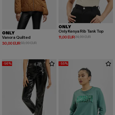
ONLY
Only Kenya Rib Tank Top
ONLY
Derzeitiger Preis: 11,00 EUR
Aktionspreis: 2
11,00 EUR
24,99 EUR
Vanora Quilted
Derzeitiger Preis: 30,00 EUR
Aktionspreis: 59,99 EUR
30,00 EUR
59,99 EUR
-56%
-55%