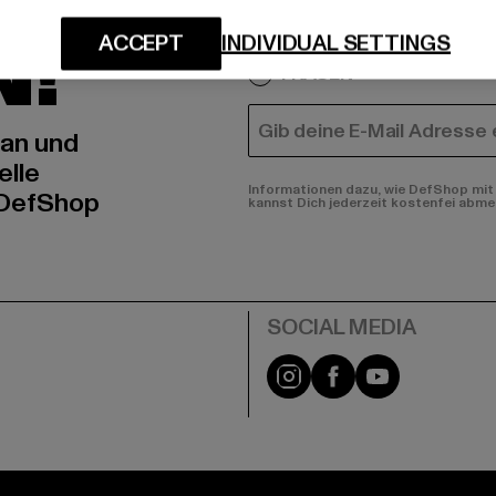
IERT
An welchen Produkten bist
N!
ACCEPT
INDIVIDUAL SETTINGS
MÄNNER
FRAUEN
E-MAIL
 an und
elle
Informationen dazu, wie DefShop mit 
 DefShop
kannst Dich jederzeit kostenfei abme
e
Instagram
Facebook
YouTube