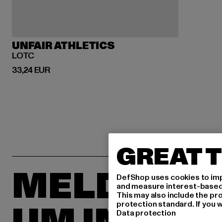
UNFAIR ATHLETICS
LOTC
Derzeitiger Preis: 33,24 EUR
33,24 EUR
GREAT T
MELDE DIC
DefShop uses cookies to imp
and measure interest-based c
This may also include the pr
protection standard. If you w
Data protection