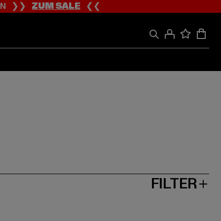
ION ❯❯
ZUM SALE
❮❮
FILTER