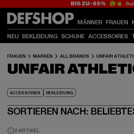
BIS ZU -65%
😲💥 Sum
MÄNNER
FRAUEN
NEU
BEKLEIDUNG
SCHUHE
ACCESSOIRES
FRAUEN
MARKEN
ALL BRANDS
UNFAIR ATHLET
UNFAIR ATHLET
ACCESSOIRES
BEKLEIDUNG
SORTIEREN NACH:
BELIEBTE
2 ARTIKEL