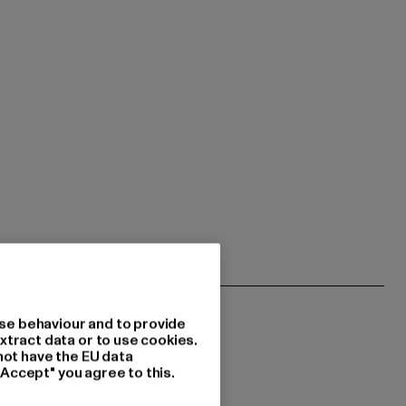
se behaviour and to provide
xtract data or to use cookies.
not have the EU data
"Accept" you agree to this.