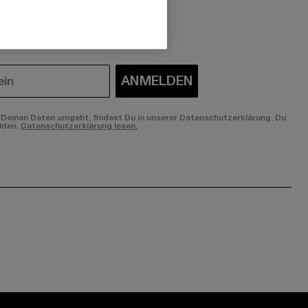
 du interessiert?
ANMELDEN
Deinen Daten umgeht, findest Du in unserer Datenschutzerklärung. Du
lden.
Datenschutzerklärung lesen.