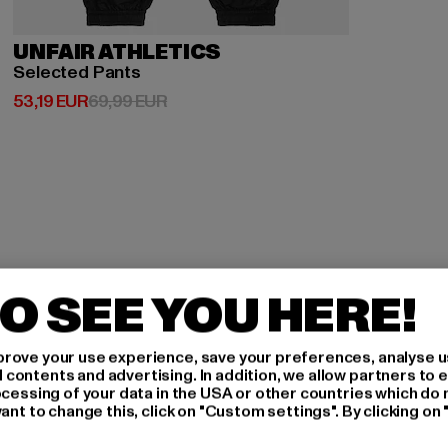
UNFAIR ATHLETICS
Selected Pants
Derzeitiger Preis: 53,19 EUR
Aktionspreis: 69,99 EUR
53,19 EUR
69,99 EUR
O SEE YOU HERE!
H AN,
rove your use experience, save your preferences, analyse u
ontents and advertising. In addition, we allow partners to e
ocessing of your data in the USA or other countries which do 
ant to change this, click on "Custom settings". By clicking on 