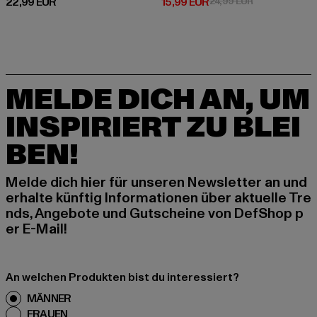
Derzeitiger Preis: 22,99 EUR
Derzeitiger Preis: 15,99 EUR
Aktionspreis: 
22,99 EUR
15,99 EUR
24,99 EUR
MELDE DICH AN, UM
INSPIRIERT ZU BLEI
BEN!
Melde dich hier für unseren Newsletter an und
erhalte künftig Informationen über aktuelle Tre
nds, Angebote und Gutscheine von DefShop p
er E-Mail!
An welchen Produkten bist du interessiert?
MÄNNER
FRAUEN