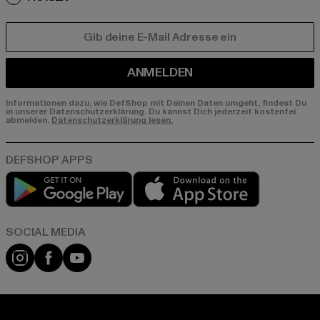
E-MAIL
ANMELDEN
Informationen dazu, wie DefShop mit Deinen Daten umgeht, findest Du
in unserer Datenschutzerklärung. Du kannst Dich jederzeit kostenfei
abmelden.
Datenschutzerklärung lesen.
Play market
App store
Instagram
Facebook
YouTube