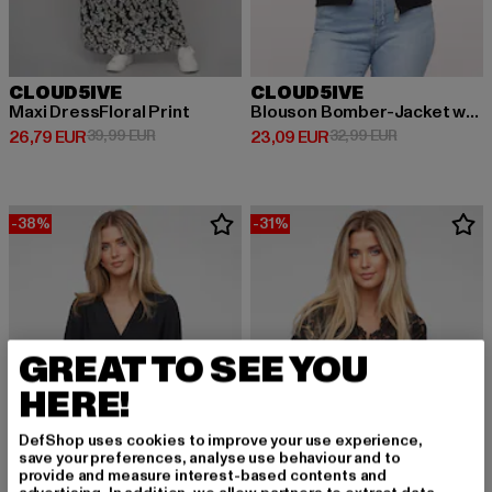
CLOUD5IVE
CLOUD5IVE
Maxi DressFloral Print
Blouson Bomber-Jacket with leo print
Derzeitiger Preis: 26,79 EUR
Aktionspreis: 39,99 EUR
Derzeitiger Preis: 23,09 EUR
Aktionspreis:
26,79 EUR
39,99 EUR
23,09 EUR
32,99 EUR
-38%
-31%
GREAT TO SEE YOU
HERE!
DefShop uses cookies to improve your use experience,
save your preferences, analyse use behaviour and to
provide and measure interest-based contents and