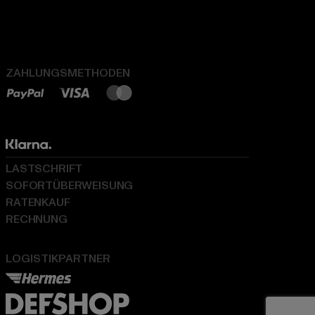
ZAHLUNGSMETHODEN
LASTSCHRIFT
SOFORTÜBERWEISUNG
RATENKAUF
RECHNUNG
LOGISTIKPARTNER