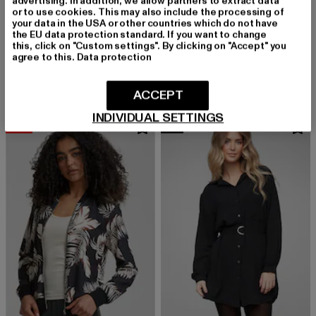
advertising. In addition, we allow partners to extract data
or to use cookies. This may also include the processing of
your data in the USA or other countries which do not have
the EU data protection standard. If you want to change
CLOUD5IVE
CLOUD5IVE
this, click on "Custom settings". By clicking on "Accept" you
Longsleeve Dress
Lace
agree to this.
Data protection
Derzeitiger Preis: 24,79 EUR
Aktionspreis: 39,99 EUR
Derzeitiger Preis: 24,14 EUR
Aktionspreis: 
24,79 EUR
39,99 EUR
24,14 EUR
34,99 EUR
ACCEPT
INDIVIDUAL SETTINGS
-23%
NEU