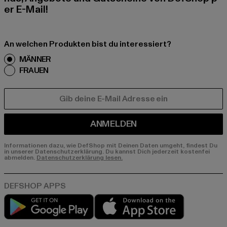
er E-Mail!
An welchen Produkten bist du interessiert?
MÄNNER
FRAUEN
E-MAIL
ANMELDEN
Informationen dazu, wie DefShop mit Deinen Daten umgeht, findest Du
in unserer Datenschutzerklärung. Du kannst Dich jederzeit kostenfei
abmelden.
Datenschutzerklärung lesen.
Play market
App store