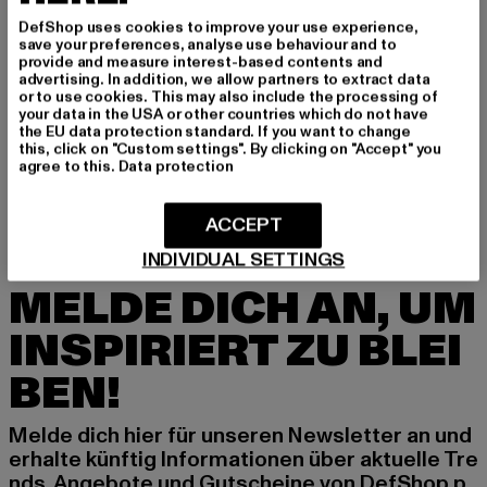
DefShop uses cookies to improve your use experience,
save your preferences, analyse use behaviour and to
provide and measure interest-based contents and
advertising. In addition, we allow partners to extract data
or to use cookies. This may also include the processing of
ELLESSE
ELLESSE
your data in the USA or other countries which do not have
the EU data protection standard. If you want to change
Azzy
Tiger
this, click on "Custom settings". By clicking on "Accept" you
Derzeitiger Preis: 16,10 EUR
Aktionspreis: 34,99 EUR
Derzeitiger Preis: 22,05 EUR
Aktionspreis:
16,10 EUR
34,99 EUR
22,05 EUR
44,99 EUR
agree to this.
Data protection
ACCEPT
INDIVIDUAL SETTINGS
MELDE DICH AN, UM
INSPIRIERT ZU BLEI
BEN!
Melde dich hier für unseren Newsletter an und
erhalte künftig Informationen über aktuelle Tre
nds, Angebote und Gutscheine von DefShop p