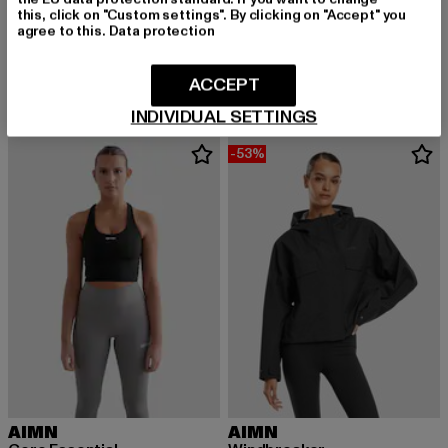
this, click on "Custom settings". By clicking on "Accept" you
agree to this.
Data protection
AIMN
AIMN
Sculpting Crossed Back Bra
Ease Ribbed
Derzeitiger Preis: 55,19 EUR
Derzeitiger Preis: 46,99 EUR
55,19 EUR
46,99 EUR
ACCEPT
INDIVIDUAL SETTINGS
-53%
AIMN
AIMN