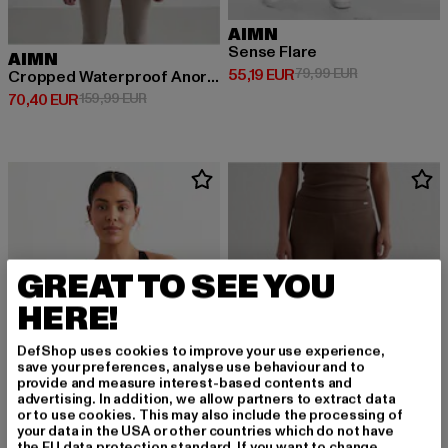
AIMN
Sense Flare
AIMN
Derzeitiger Preis: 55,19 EUR
Aktionspreis: 
55,19 EUR
79,99 EUR
Cropped Waterproof Anorak
Derzeitiger Preis: 70,40 EUR
Aktionspreis: 159,99 EUR
70,40 EUR
159,99 EUR
GREAT TO SEE YOU
HERE!
DefShop uses cookies to improve your use experience,
save your preferences, analyse use behaviour and to
provide and measure interest-based contents and
advertising. In addition, we allow partners to extract data
or to use cookies. This may also include the processing of
your data in the USA or other countries which do not have
the EU data protection standard. If you want to change