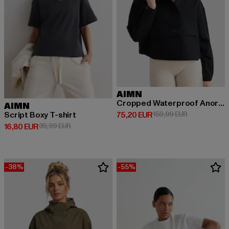
AIMN
Cropped Waterproof Anorak
AIMN
Derzeitiger Preis: 75,20 EUR
Aktionspreis
75,20 EUR
159,99 EUR
Script Boxy T-shirt
Derzeitiger Preis: 16,80 EUR
Aktionspreis: 39,99 EUR
16,80 EUR
39,99 EUR
-38%
-55%