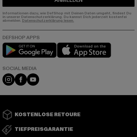
ANMELDEN
Informationen dazu, wie DefShop mit Deinen Daten umgeht, findest Du
in unserer Datenschutzerklärung. Du kannst Dich jederzeit kostenfei
abmelden.
Datenschutzerklärung lesen.
Play market
App store
Instagram
Facebook
YouTube
KOSTENLOSE RETOURE
TIEFPREISGARANTIE