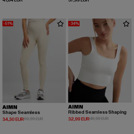
41,84 EUR
37,99 EUR
-51%
-34%
AIMN
AIMN
Ribbed Seamless Shaping
Shape Seamless
Derzeitiger Preis: 32,99 EUR
Aktionspreis:
32,99 EUR
49,99 EUR
Derzeitiger Preis: 34,30 EUR
Aktionspreis: 69,99 EUR
34,30 EUR
69,99 EUR