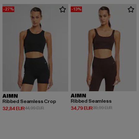
-27%
-13%
AIMN
AIMN
Ribbed Seamless
Ribbed Seamless Crop
Derzeitiger Preis: 34,79 EUR
Aktionspreis:
34,79 EUR
39,99 EUR
Derzeitiger Preis: 32,84 EUR
Aktionspreis: 44,99 EUR
32,84 EUR
44,99 EUR