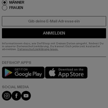
MÄNNER
FRAUEN
E-MAIL
ANMELDEN
Informationen dazu, wie DefShop mit Deinen Daten umgeht, findest Du
in unserer Datenschutzerklärung. Du kannst Dich jederzeit kostenfei
abmelden.
Datenschutzerklärung lesen.
Play market
App store
Instagram
Facebook
YouTube