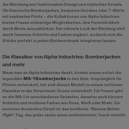
die Mischung aus funktionalem Design und stylischen Details.
Ob klassische Bomberjacken, bequeme Hoodies oder T-Shirts
mit markanten Prints – die Kollektionen von Alpha Industries
bieten Frauen vielseitige Möglichkeiten, ihre Persönlichkeit
durch Mode auszudrücken. Der robuste Look der Kleidung wird
durch feminine Schnitte und Farben ergänzt, wodurch sich die
Stücke perfekt in jeden Kleiderschrank integrieren lassen.
Die Klassiker von Alpha Industries: Bomberjacken
und mehr
Wenn man an Alpha Industries denkt, kommt einem sofort die
legendäre
MA-1 Bomberjacke
in den Sinn. Ursprünglich für
Piloten entwickelt, hat sich dieses Modell zu einem zeitlosen
Klassiker in der Streetwear-Szene entwickelt. Für Frauen gibt
es die MA-1 in verschiedenen Varianten, darunter auch kürzere
Schnitte und moderne Farben wie Rosé, Weiß oder Khaki. Ein
weiteres ikonisches Detail ist das berühmte
“Remove Before
Flight”
-Tag, das jeder Jacke einen authentischen Touch verleiht.