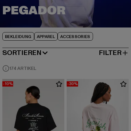
BEKLEIDUNG
APPAREL
ACCESSORIES
SORTIEREN
FILTER
BELIEBTESTE
174 ARTIKEL
-10%
-30%