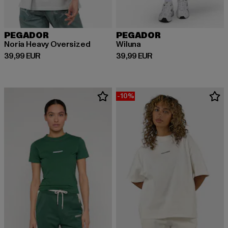
PEGADOR
PEGADOR
Noria Heavy Oversized
Wiluna
Derzeitiger Preis: 39,99 EUR
Derzeitiger Preis: 39,99 EUR
39,99 EUR
39,99 EUR
-10%