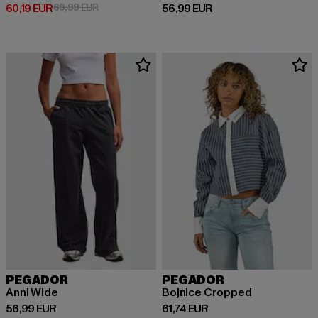
Derzeitiger Preis: 60,19 EUR
Aktionspreis: 69,99 EUR
Derzeitiger Preis: 56,99 EUR
60,19 EUR
69,99 EUR
56,99 EUR
PEGADOR
PEGADOR
Anni Wide
Bojnice Cropped
Derzeitiger Preis: 56,99 EUR
Derzeitiger Preis: 61,74 EUR
56,99 EUR
61,74 EUR