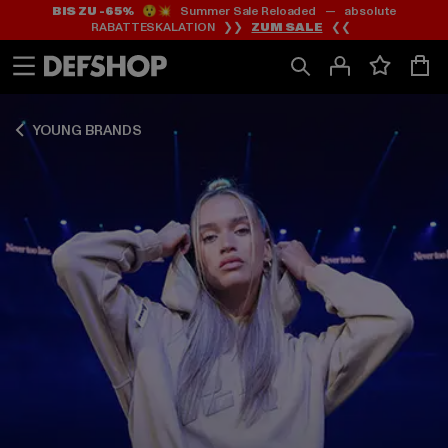
BIS ZU -65%
😲💥 Summer Sale Reloaded — absolute
Zum
Zum
Zum
RABATTESKALATION ❯❯
ZUM SALE
❮❮
Inhalt
Fußzeile
Produktraster
springen
springen
springen
YOUNG BRANDS