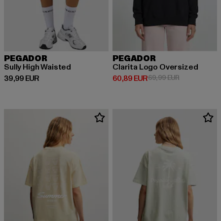
PEGADOR
PEGADOR
Sully High Waisted
Clarita Logo Oversized
Derzeitiger Preis: 39,99 EUR
Derzeitiger Preis: 60,89 EUR
Aktionspreis:
39,99 EUR
60,89 EUR
69,99 EUR