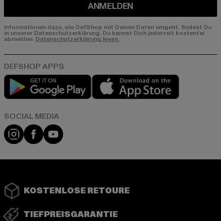
ANMELDEN
Informationen dazu, wie DefShop mit Deinen Daten umgeht, findest Du
in unserer Datenschutzerklärung. Du kannst Dich jederzeit kostenfei
abmelden.
Datenschutzerklärung lesen.
Play market
App store
Instagram
Facebook
YouTube
KOSTENLOSE RETOURE
TIEFPREISGARANTIE