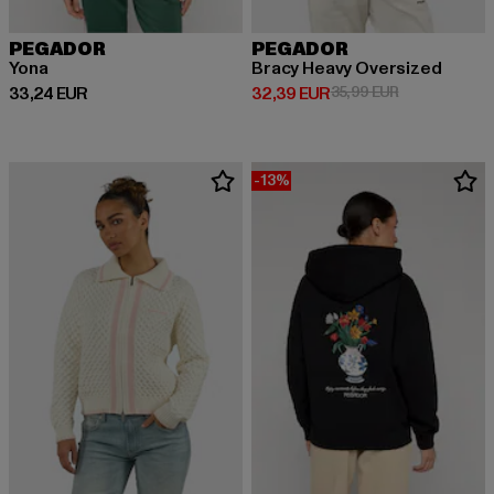
PEGADOR
PEGADOR
Yona
Bracy Heavy Oversized
Derzeitiger Preis: 33,24 EUR
Derzeitiger Preis: 32,39 EUR
Aktionspreis:
33,24 EUR
32,39 EUR
35,99 EUR
-13%