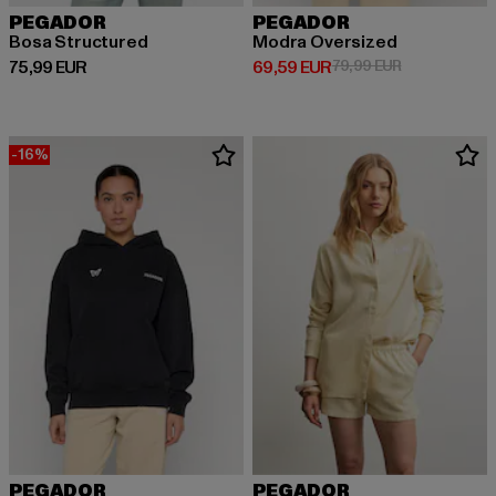
PEGADOR
PEGADOR
Bosa Structured
Modra Oversized
Derzeitiger Preis: 75,99 EUR
Derzeitiger Preis: 69,59 EUR
Aktionspreis:
75,99 EUR
69,59 EUR
79,99 EUR
-16%
PEGADOR
PEGADOR