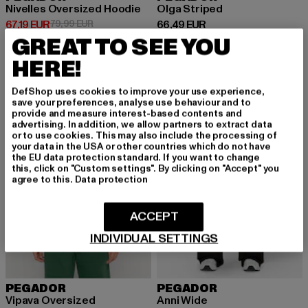
Nivelles Oversized Hoodie
Olga Striped
Derzeitiger Preis: 67,19 EUR
Aktionspreis: 79,99 EUR
Derzeitiger Preis: 66,49 EUR
67,19 EUR
79,99 EUR
66,49 EUR
GREAT TO SEE YOU
HERE!
-14%
DefShop uses cookies to improve your use experience,
save your preferences, analyse use behaviour and to
provide and measure interest-based contents and
advertising. In addition, we allow partners to extract data
or to use cookies. This may also include the processing of
your data in the USA or other countries which do not have
the EU data protection standard. If you want to change
this, click on "Custom settings". By clicking on "Accept" you
agree to this.
Data protection
ACCEPT
INDIVIDUAL SETTINGS
PEGADOR
PEGADOR
Vipava Oversized
Anni Wide