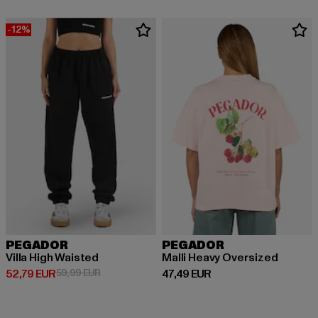
-12%
PEGADOR
PEGADOR
Villa High Waisted
Malli Heavy Oversized
Derzeitiger Preis: 52,79 EUR
Aktionspreis: 59,99 EUR
Derzeitiger Preis: 47,49 EUR
52,79 EUR
59,99 EUR
47,49 EUR