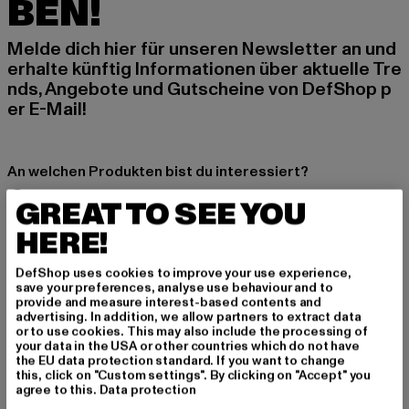
BEN!
Melde dich hier für unseren Newsletter an und
erhalte künftig Informationen über aktuelle Tre
nds, Angebote und Gutscheine von DefShop p
er E-Mail!
An welchen Produkten bist du interessiert?
MÄNNER
GREAT TO SEE YOU
FRAUEN
HERE!
DefShop uses cookies to improve your use experience,
E-MAIL
save your preferences, analyse use behaviour and to
provide and measure interest-based contents and
ANMELDEN
advertising. In addition, we allow partners to extract data
or to use cookies. This may also include the processing of
your data in the USA or other countries which do not have
Informationen dazu, wie DefShop mit Deinen Daten umgeht, findest Du
the EU data protection standard. If you want to change
in unserer Datenschutzerklärung. Du kannst Dich jederzeit kostenfei
this, click on "Custom settings". By clicking on "Accept" you
abmelden.
Datenschutzerklärung lesen.
agree to this.
Data protection