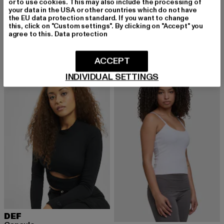
or to use cookies. This may also include the processing of
your data in the USA or other countries which do not have
DEF
DEF
the EU data protection standard. If you want to change
NICE
GYM
this, click on "Custom settings". By clicking on "Accept" you
agree to this.
Data protection
Derzeitiger Preis: 36,89 EUR
Aktionspreis: 44,99 EUR
Derzeitiger Preis: 31,99 EUR
Aktionspreis: 
36,89 EUR
44,99 EUR
31,99 EUR
39,99 EUR
ACCEPT
INDIVIDUAL SETTINGS
-43%
-17%
DEF