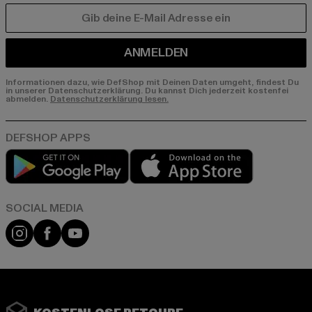
E-MAIL
ANMELDEN
Informationen dazu, wie DefShop mit Deinen Daten umgeht, findest Du
in unserer Datenschutzerklärung. Du kannst Dich jederzeit kostenfei
abmelden.
Datenschutzerklärung lesen.
Play market
App store
Instagram
Facebook
YouTube