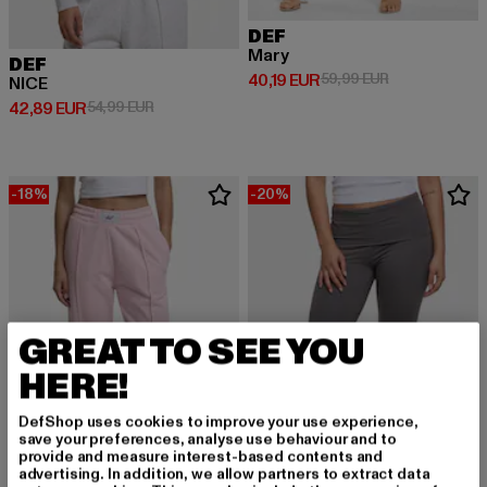
DEF
Mary
DEF
Derzeitiger Preis: 40,19 EUR
Aktionspreis: 
40,19 EUR
59,99 EUR
NICE
Derzeitiger Preis: 42,89 EUR
Aktionspreis: 54,99 EUR
42,89 EUR
54,99 EUR
-18%
-20%
GREAT TO SEE YOU
HERE!
DefShop uses cookies to improve your use experience,
save your preferences, analyse use behaviour and to
provide and measure interest-based contents and
advertising. In addition, we allow partners to extract data