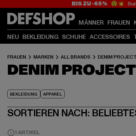
BIS ZU -65%
😲💥 Sum
MÄNNER
FRAUEN
NEU
BEKLEIDUNG
SCHUHE
ACCESSOIRES
FRAUEN
MARKEN
ALL BRANDS
DENIM PROJEC
DENIM PROJECT
BEKLEIDUNG
APPAREL
SORTIEREN NACH:
BELIEBTE
1 ARTIKEL