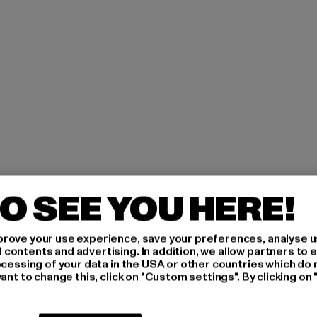
O SEE YOU HERE!
H AN,
rove your use experience, save your preferences, analyse u
ontents and advertising. In addition, we allow partners to e
IERT
ocessing of your data in the USA or other countries which do 
ant to change this, click on "Custom settings". By clicking on 
An welchen Produkten bist