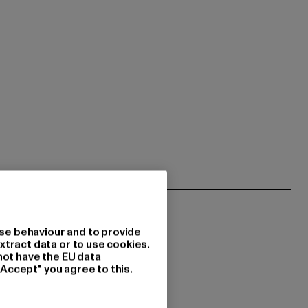
se behaviour and to provide
xtract data or to use cookies.
not have the EU data
"Accept" you agree to this.
 du interessiert?