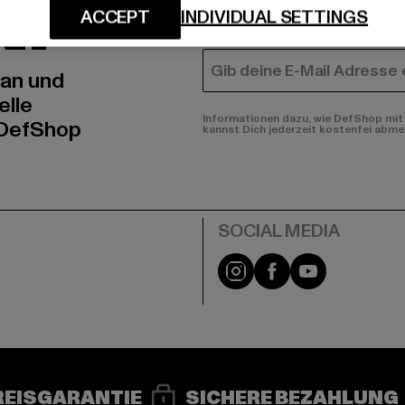
N!
MÄNNER
ACCEPT
INDIVIDUAL SETTINGS
FRAUEN
E-MAIL
 an und
elle
Informationen dazu, wie DefShop mit 
 DefShop
kannst Dich jederzeit kostenfei abme
e
Instagram
Facebook
YouTube
REISGARANTIE
SICHERE BEZAHLUNG