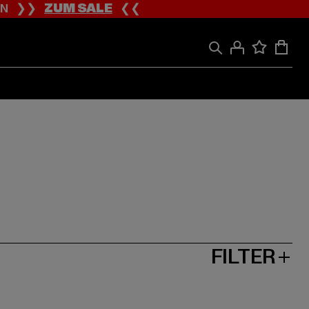
ION ❯❯
ZUM SALE
❮❮
FILTER