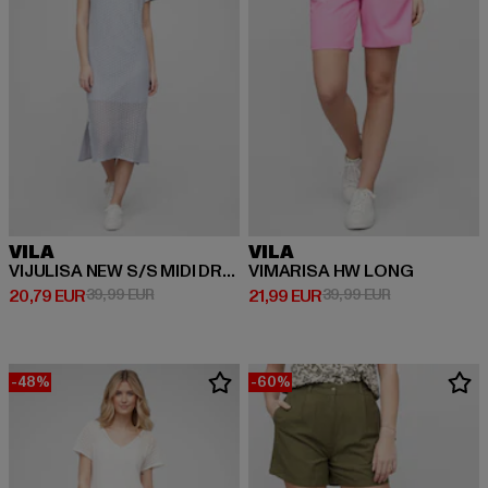
VILA
VILA
VIJULISA NEW S/S MIDI DRESS
VIMARISA HW LONG
Derzeitiger Preis: 20,79 EUR
Aktionspreis: 39,99 EUR
Derzeitiger Preis: 21,99 EUR
Aktionspreis: 
20,79 EUR
39,99 EUR
21,99 EUR
39,99 EUR
-48%
-60%