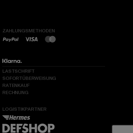
ZAHLUNGSMETHODEN
LASTSCHRIFT
SOFORTÜBERWEISUNG
RATENKAUF
RECHNUNG
LOGISTIKPARTNER