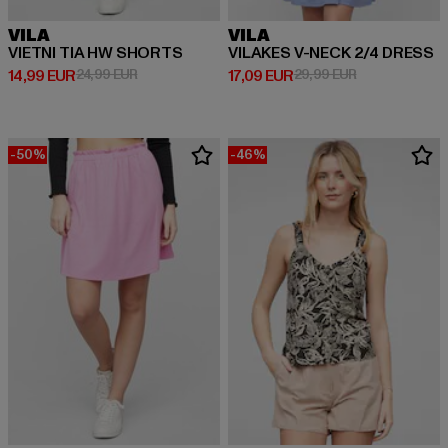
VILA
VILA
VIETNI TIA HW SHORTS
VILAKES V-NECK 2/4 DRESS
Derzeitiger Preis: 14,99 EUR
Aktionspreis: 24,99 EUR
Derzeitiger Preis: 17,09 EUR
Aktionspreis: 
14,99 EUR
24,99 EUR
17,09 EUR
29,99 EUR
-50%
-46%