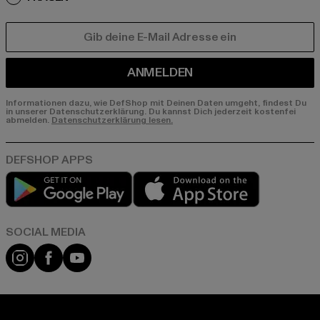
E-MAIL
ANMELDEN
Informationen dazu, wie DefShop mit Deinen Daten umgeht, findest Du
in unserer Datenschutzerklärung. Du kannst Dich jederzeit kostenfei
abmelden.
Datenschutzerklärung lesen.
Play market
App store
Instagram
Facebook
YouTube