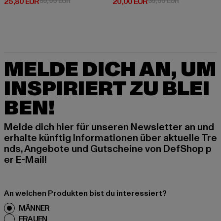
Derzeitiger Preis: 25,80 EUR
Aktionspreis: 59,99 EUR
Derzeitiger Preis: 20,00 EUR
Aktionspreis:
25,80 EUR
59,99 EUR
20,00 EUR
39,99 EUR
MELDE DICH AN, UM
INSPIRIERT ZU BLEI
BEN!
Melde dich hier für unseren Newsletter an und
erhalte künftig Informationen über aktuelle Tre
nds, Angebote und Gutscheine von DefShop p
er E-Mail!
An welchen Produkten bist du interessiert?
MÄNNER
FRAUEN