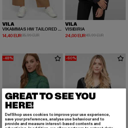
VILA
VILA
VIKAMMAS HW TAILORED PANT
VISIBIRIA
Derzeitiger Preis: 14,40 EUR
Aktionspreis: 35,99 EUR
Derzeitiger Preis: 24,00 EUR
Aktionspreis:
14,40 EUR
35,99 EUR
24,00 EUR
49,99 EUR
-48%
-60%
GREAT TO SEE YOU
HERE!
DefShop uses cookies to improve your use experience,
save your preferences, analyse use behaviour and to
provide and measure interest-based contents and