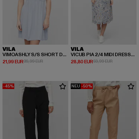
VILA
VILA
VIMOASHLY S/S SHORT DRESS/SU/R
VICUB PIA 2/4 MIDI DRESS/SU /pia
Derzeitiger Preis: 21,99 EUR
Aktionspreis: 39,99 EUR
Derzeitiger Preis: 28,80 EUR
Aktionspreis:
21,99 EUR
39,99 EUR
28,80 EUR
59,99 EUR
-45%
NEU
-50%