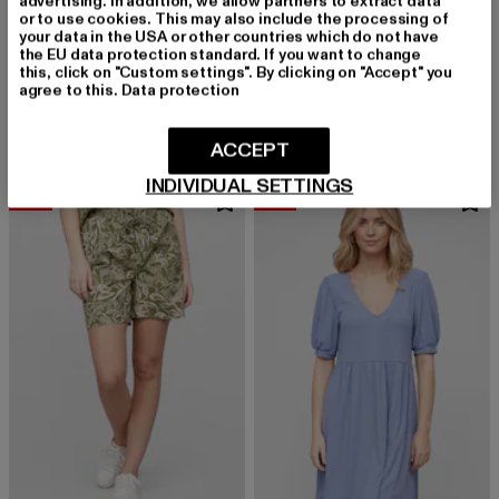
advertising. In addition, we allow partners to extract data
or to use cookies. This may also include the processing of
your data in the USA or other countries which do not have
the EU data protection standard. If you want to change
VILA
VILA
this, click on "Custom settings". By clicking on "Accept" you
VISIBIRIA
VIMICHELLE V-NECK 2/4
agree to this.
Data protection
Derzeitiger Preis: 25,99 EUR
Aktionspreis: 49,99 EUR
Derzeitiger Preis: 14,40 EUR
Aktionspreis: 
25,99 EUR
49,99 EUR
14,40 EUR
35,99 EUR
ACCEPT
INDIVIDUAL SETTINGS
-40%
-43%