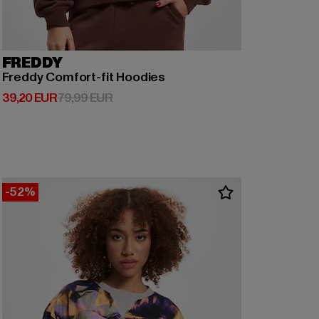
FREDDY
Freddy Comfort-fit Hoodies
Derzeitiger Preis: 39,20 EUR
Aktionspreis: 79,99 EUR
39,20 EUR
79,99 EUR
-52%