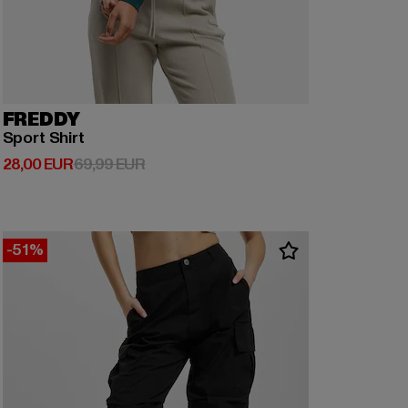
FREDDY
Sport Shirt
Derzeitiger Preis: 28,00 EUR
Aktionspreis: 69,99 EUR
28,00 EUR
69,99 EUR
-51%