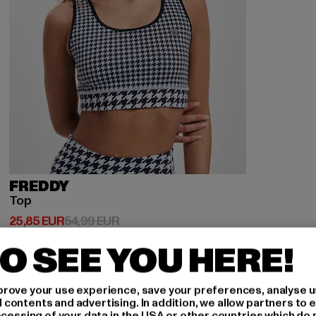
FREDDY
Top
Derzeitiger Preis: 25,85 EUR
Aktionspreis: 54,99 EUR
25,85 EUR
54,99 EUR
O SEE YOU HERE!
rove your use experience, save your preferences, analyse u
ontents and advertising. In addition, we allow partners to e
-50%
ocessing of your data in the USA or other countries which do 