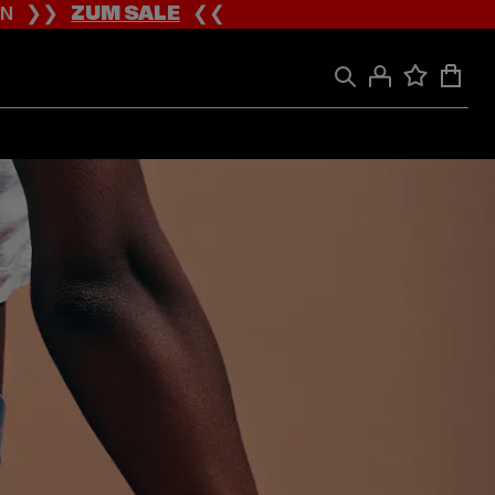
ION ❯❯
ZUM SALE
❮❮