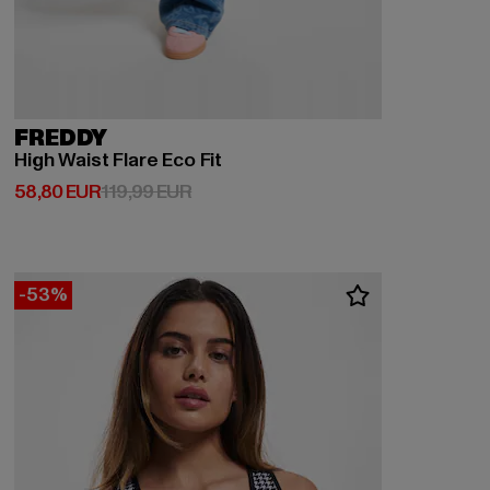
FREDDY
High Waist Flare Eco Fit
Derzeitiger Preis: 58,80 EUR
Aktionspreis: 119,99 EUR
58,80 EUR
119,99 EUR
-53%