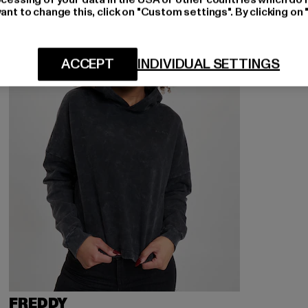
ant to change this, click on "Custom settings". By clicking on 
ACCEPT
INDIVIDUAL SETTINGS
FREDDY