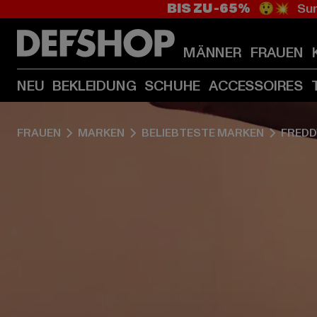
BIS ZU -65%
😲💥 Sum
MÄNNER
FRAUEN
NEU
BEKLEIDUNG
SCHUHE
ACCESSOIRES
FRAUEN
MARKEN
BELIEBTESTE MARKEN
FREDD