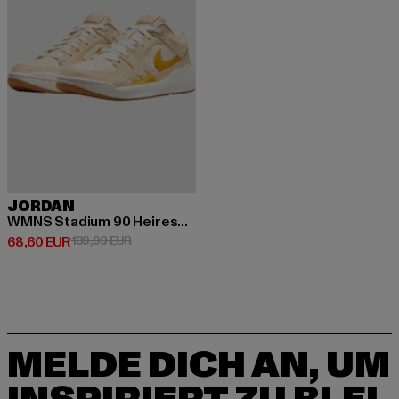
JORDAN
WMNS Stadium 90 Heiress of Optimism
Derzeitiger Preis: 68,60 EUR
Aktionspreis: 139,99 EUR
68,60 EUR
139,99 EUR
MELDE DICH AN, UM