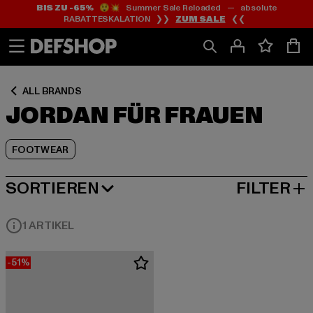
BIS ZU -65%
😲💥 Summer Sale Reloaded — absolute
Zum
Zum
Zum
RABATTESKALATION ❯❯
ZUM SALE
❮❮
Inhalt
Fußzeile
Produktraster
springen
springen
springen
ALL BRANDS
JORDAN FÜR FRAUEN
FOOTWEAR
SORTIEREN
FILTER
BELIEBTESTE
1 ARTIKEL
-51%