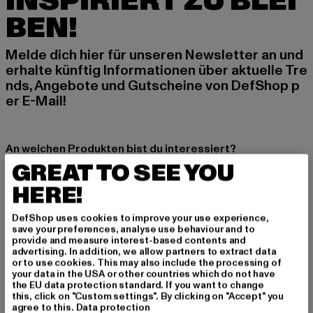
INSPIRIERT ZU BLEI
BEN!
Melde dich hier für unseren Newsletter an und
erhalte künftig Informationen über aktuelle Tre
nds, Angebote und Gutscheine von DefShop p
er E-Mail!
An welchen Produkten bist du interessiert?
GREAT TO SEE YOU
MÄNNER
FRAUEN
HERE!
DefShop uses cookies to improve your use experience,
E-MAIL
save your preferences, analyse use behaviour and to
provide and measure interest-based contents and
advertising. In addition, we allow partners to extract data
ANMELDEN
or to use cookies. This may also include the processing of
your data in the USA or other countries which do not have
the EU data protection standard. If you want to change
Informationen dazu, wie DefShop mit Deinen Daten umgeht, findest Du
this, click on "Custom settings". By clicking on "Accept" you
in unserer Datenschutzerklärung. Du kannst Dich jederzeit kostenfei
abmelden.
Datenschutzerklärung lesen.
agree to this.
Data protection