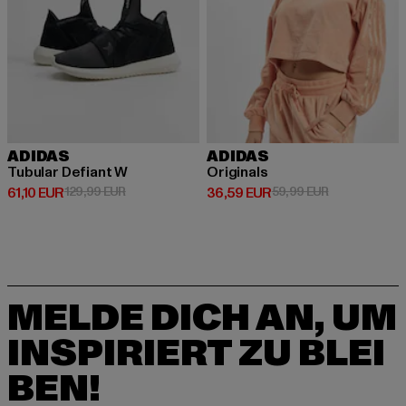
ADIDAS
ADIDAS
Tubular Defiant W
Originals
Derzeitiger Preis: 61,10 EUR
Aktionspreis: 129,99 EUR
Derzeitiger Preis: 36,59 EUR
Aktionspreis:
61,10 EUR
129,99 EUR
36,59 EUR
59,99 EUR
MELDE DICH AN, UM
INSPIRIERT ZU BLEI
BEN!