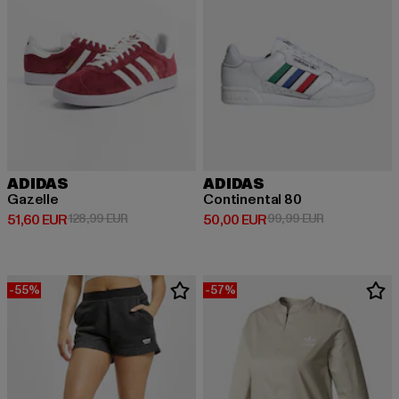
ADIDAS
ADIDAS
Gazelle
Continental 80
Derzeitiger Preis: 51,60 EUR
Aktionspreis: 128,99 EUR
Derzeitiger Preis: 50,00 EUR
Aktionspreis:
51,60 EUR
128,99 EUR
50,00 EUR
99,99 EUR
-55%
-57%