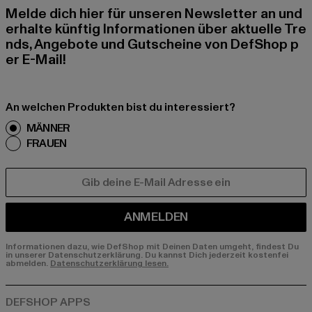
Melde dich hier für unseren Newsletter an und
erhalte künftig Informationen über aktuelle Tre
nds, Angebote und Gutscheine von DefShop p
er E-Mail!
An welchen Produkten bist du interessiert?
MÄNNER
FRAUEN
E-MAIL
ANMELDEN
Informationen dazu, wie DefShop mit Deinen Daten umgeht, findest Du
in unserer Datenschutzerklärung. Du kannst Dich jederzeit kostenfei
abmelden.
Datenschutzerklärung lesen.