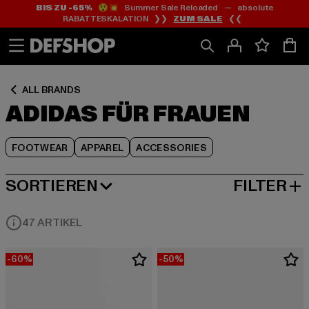
BIS ZU -65%
😲💥 Summer Sale Reloaded — absolute
Zum
Zum
Zum
RABATTESKALATION ❯❯
ZUM SALE
❮❮
Inhalt
Fußzeile
Produktraster
springen
springen
springen
ALL BRANDS
ADIDAS FÜR FRAUEN
FOOTWEAR
APPAREL
ACCESSORIES
SORTIEREN
FILTER
BELIEBTESTE
47 ARTIKEL
-60%
-50%