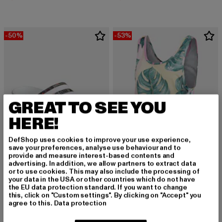
-50%
-53%
GREAT TO SEE YOU
HERE!
DefShop uses cookies to improve your use experience,
save your preferences, analyse use behaviour and to
provide and measure interest-based contents and
advertising. In addition, we allow partners to extract data
or to use cookies. This may also include the processing of
ADIDAS
ADIDAS
your data in the USA or other countries which do not have
adidas ADILETTE Badeschuhe
Originals
the EU data protection standard. If you want to change
Derzeitiger Preis: 25,00 EUR
Aktionspreis: 49,99 EUR
Derzeitiger Preis: 18,80 EUR
Aktionspreis: 
25,00 EUR
49,99 EUR
18,80 EUR
39,99 EUR
this, click on "Custom settings". By clicking on "Accept" you
agree to this.
Data protection