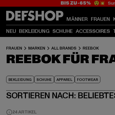
BIS ZU -65%
😲💥 Sum
MÄNNER
FRAUEN
NEU
BEKLEIDUNG
SCHUHE
ACCESSOIRES
FRAUEN
MARKEN
ALL BRANDS
REEBOK
REEBOK FÜR FR
BEKLEIDUNG
SCHUHE
APPAREL
FOOTWEAR
SORTIEREN NACH:
BELIEBTE
24 ARTIKEL