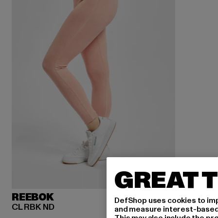
GREAT T
REEBOK
DefShop uses cookies to imp
CL RBK ND
and measure interest-based c
This may also include the pr