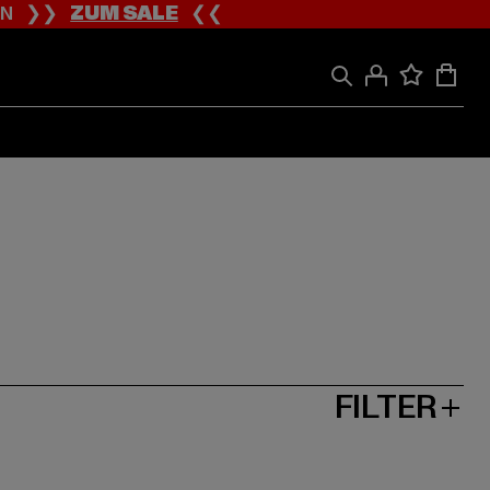
ION ❯❯
ZUM SALE
❮❮
FILTER