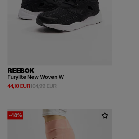
REEBOK
Furylite New Woven W
Derzeitiger Preis: 44,10 EUR
Aktionspreis: 104,99 EUR
44,10 EUR
104,99 EUR
-48%