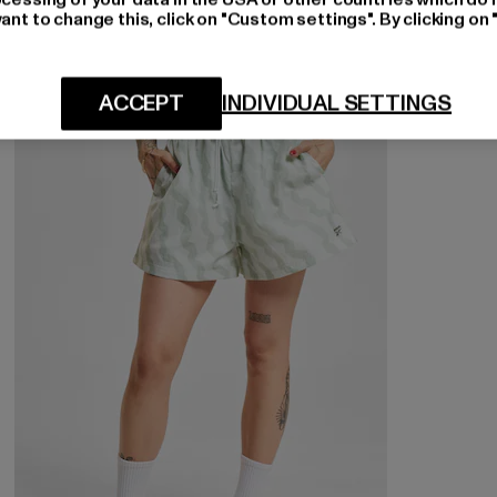
ant to change this, click on "Custom settings". By clicking on 
ACCEPT
INDIVIDUAL SETTINGS
-60%