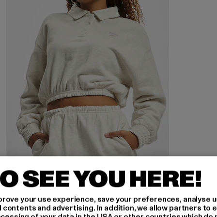
O SEE YOU HERE!
REEBOK
Cl Ae Ft Coverup
rove your use experience, save your preferences, analyse u
Derzeitiger Preis: 28,20 EUR
Aktionspreis: 59,99 EUR
28,20 EUR
59,99 EUR
ontents and advertising. In addition, we allow partners to e
ocessing of your data in the USA or other countries which do 