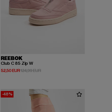
REEBOK
Club C 85 Zip W
Derzeitiger Preis: 52,50 EUR
Aktionspreis: 124,99 EUR
52,50 EUR
124,99 EUR
-48%