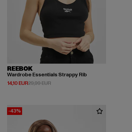
REEBOK
Wardrobe Essentials Strappy Rib
Derzeitiger Preis: 14,10 EUR
Aktionspreis: 29,99 EUR
14,10 EUR
29,99 EUR
-43%