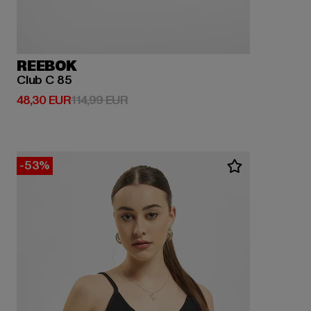
REEBOK
Club C 85
Derzeitiger Preis: 48,30 EUR
Aktionspreis: 114,99 EUR
48,30 EUR
114,99 EUR
-53%