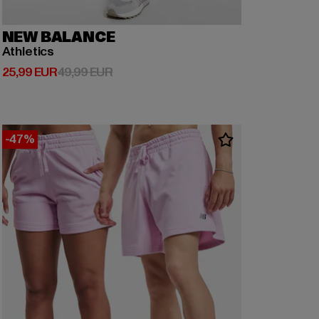
NEW BALANCE
Athletics
Derzeitiger Preis: 25,99 EUR
Aktionspreis: 49,99 EUR
25,99 EUR
49,99 EUR
-47%