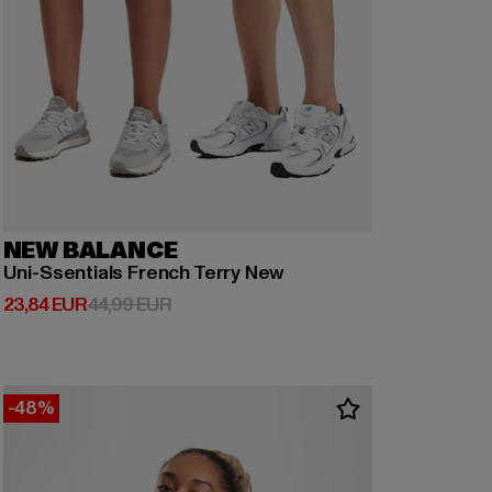
NEW BALANCE
Uni-Ssentials French Terry New
Derzeitiger Preis: 23,84 EUR
Aktionspreis: 44,99 EUR
23,84 EUR
44,99 EUR
-48%