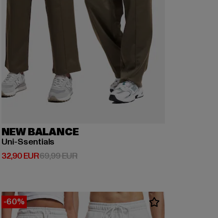
NEW BALANCE
Uni-Ssentials
Derzeitiger Preis: 32,90 EUR
Aktionspreis: 69,99 EUR
32,90 EUR
69,99 EUR
-60%