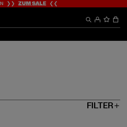
ION ❯❯
ZUM SALE
❮❮
FILTER