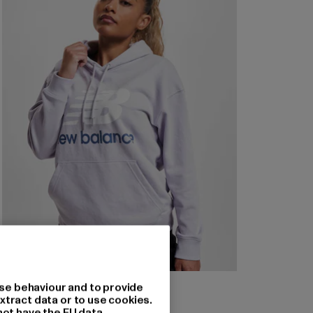
NEW BALANCE
se behaviour and to provide
Essentials Stacked Logo
xtract data or to use cookies.
not have the EU data