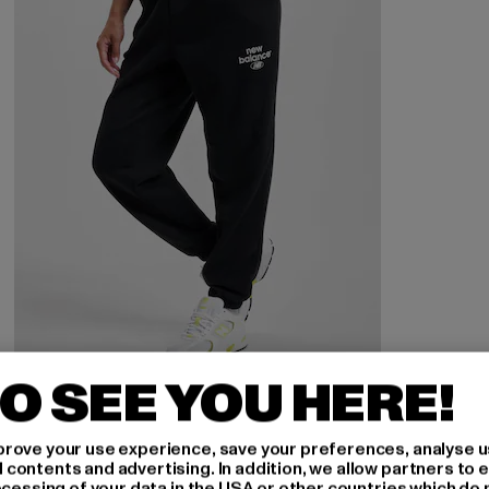
O SEE YOU HERE!
NEW BALANCE
Essentials Graphic Fleece New
rove your use experience, save your preferences, analyse u
Derzeitiger Preis: 32,90 EUR
Aktionspreis: 69,99 EUR
32,90 EUR
69,99 EUR
ontents and advertising. In addition, we allow partners to e
ocessing of your data in the USA or other countries which do 