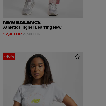
NEW BALANCE
Athletics Higher Learning New
Derzeitiger Preis: 32,90 EUR
Aktionspreis: 69,99 EUR
32,90 EUR
69,99 EUR
-40%