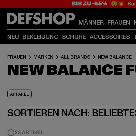
BIS ZU -65%
😲💥 Sum
MÄNNER
FRAUEN
NEU
BEKLEIDUNG
SCHUHE
ACCESSOIRES
FRAUEN
MARKEN
ALL BRANDS
NEW BALANCE
NEW BALANCE F
APPAREL
SORTIEREN NACH:
BELIEBTE
23 ARTIKEL