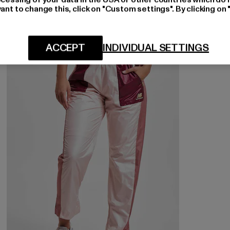
ant to change this, click on "Custom settings". By clicking on 
ACCEPT
INDIVIDUAL SETTINGS
-53%