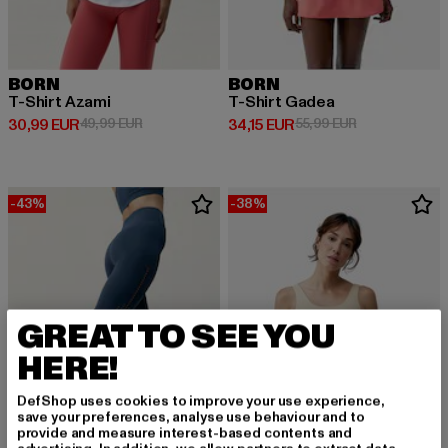
BORN
BORN
T-Shirt Azami
T-Shirt Gadea
Derzeitiger Preis: 30,99 EUR
Aktionspreis: 49,99 EUR
Derzeitiger Preis: 34,15 EUR
Aktionspreis: 
30,99 EUR
49,99 EUR
34,15 EUR
55,99 EUR
-43%
-38%
GREAT TO SEE YOU
HERE!
DefShop uses cookies to improve your use experience,
save your preferences, analyse use behaviour and to
provide and measure interest-based contents and