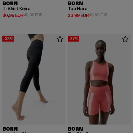
BORN
BORN
T-Shirt Keira
Top Nara
Derzeitiger Preis: 30,99 EUR
Aktionspreis: 49,99 EUR
Derzeitiger Preis: 30,99 EUR
Aktionspreis:
30,99 EUR
49,99 EUR
30,99 EUR
49,99 EUR
-38%
-37%
BORN
BORN