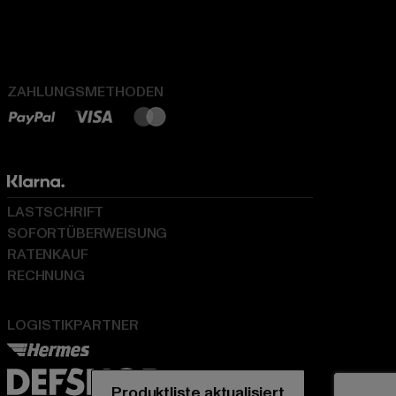
ZAHLUNGSMETHODEN
LASTSCHRIFT
SOFORTÜBERWEISUNG
RATENKAUF
RECHNUNG
LOGISTIKPARTNER