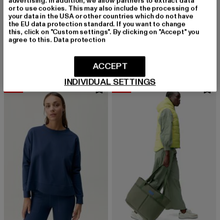
advertising. In addition, we allow partners to extract data
or to use cookies. This may also include the processing of
your data in the USA or other countries which do not have
the EU data protection standard. If you want to change
BORN
BORN
this, click on "Custom settings". By clicking on "Accept" you
Saril
Top Sayani
agree to this.
Data protection
Derzeitiger Preis: 39,89 EUR
Aktionspreis: 69,99 EUR
Derzeitiger Preis: 30,99 EUR
Aktionspreis:
39,89 EUR
69,99 EUR
30,99 EUR
49,99 EUR
ACCEPT
INDIVIDUAL SETTINGS
-39%
-39%