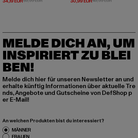
Derzeitiger Preis: 34,19 EUR
Aktionspreis: 59,99 EUR
Derzeitiger Preis: 30,99 EUR
Aktionspreis:
34,19 EUR
59,99 EUR
30,99 EUR
49,99 EUR
MELDE DICH AN, UM
INSPIRIERT ZU BLEI
BEN!
Melde dich hier für unseren Newsletter an und
erhalte künftig Informationen über aktuelle Tre
nds, Angebote und Gutscheine von DefShop p
er E-Mail!
An welchen Produkten bist du interessiert?
MÄNNER
FRAUEN