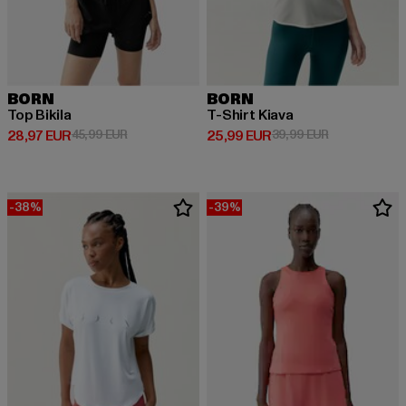
BORN
BORN
Top Bikila
T-Shirt Kiava
Derzeitiger Preis: 28,97 EUR
Aktionspreis: 45,99 EUR
Derzeitiger Preis: 25,99 EUR
Aktionspreis:
28,97 EUR
45,99 EUR
25,99 EUR
39,99 EUR
-38%
-39%