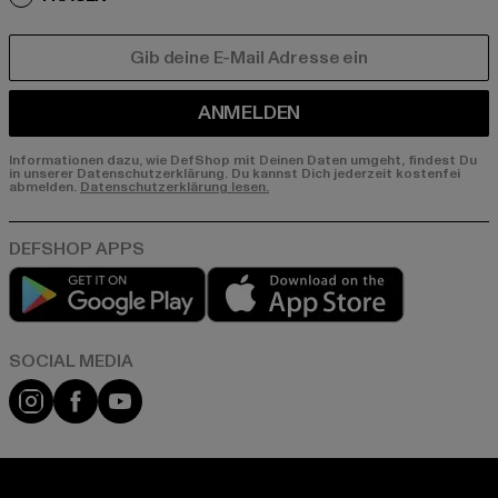
E-MAIL
ANMELDEN
Informationen dazu, wie DefShop mit Deinen Daten umgeht, findest Du
in unserer Datenschutzerklärung. Du kannst Dich jederzeit kostenfei
abmelden.
Datenschutzerklärung lesen.
Play market
App store
Instagram
Facebook
YouTube