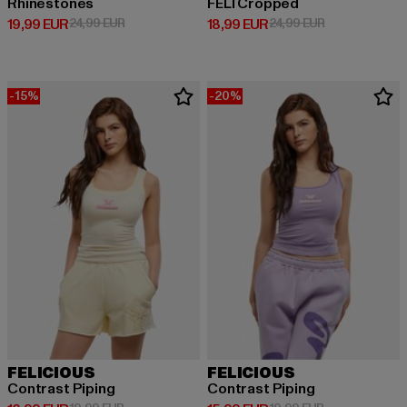
Rhinestones
FELI Cropped
Derzeitiger Preis: 19,99 EUR
Aktionspreis: 24,99 EUR
Derzeitiger Preis: 18,99 EUR
Aktionspreis: 
19,99 EUR
24,99 EUR
18,99 EUR
24,99 EUR
-15%
-20%
FELICIOUS
FELICIOUS
Contrast Piping
Contrast Piping