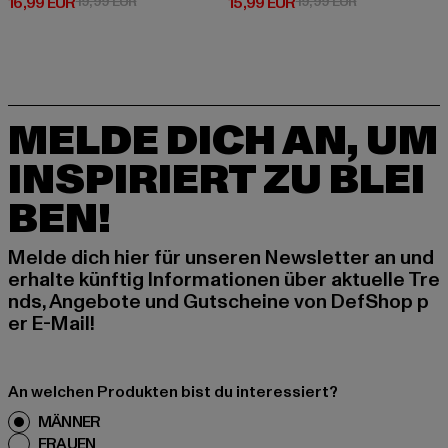
Derzeitiger Preis: 16,99 EUR
Aktionspreis: 19,99 EUR
Derzeitiger Preis: 15,99 EUR
Aktionspreis: 
16,99 EUR
19,99 EUR
15,99 EUR
19,99 EUR
MELDE DICH AN, UM
INSPIRIERT ZU BLEI
BEN!
Melde dich hier für unseren Newsletter an und
erhalte künftig Informationen über aktuelle Tre
nds, Angebote und Gutscheine von DefShop p
er E-Mail!
An welchen Produkten bist du interessiert?
MÄNNER
FRAUEN