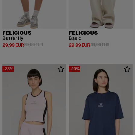
FELICIOUS
FELICIOUS
Butterfly
Basic
Derzeitiger Preis: 29,99 EUR
Aktionspreis: 39,99 EUR
Derzeitiger Preis: 29,99 EUR
Aktionspreis:
29,99 EUR
39,99 EUR
29,99 EUR
39,99 EUR
-23%
-23%