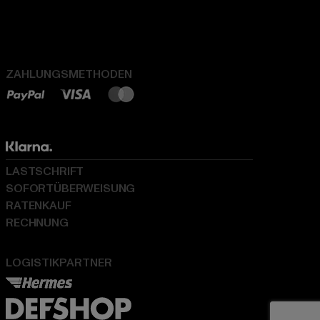
ZAHLUNGSMETHODEN
LASTSCHRIFT
SOFORTÜBERWEISUNG
RATENKAUF
RECHNUNG
LOGISTIKPARTNER