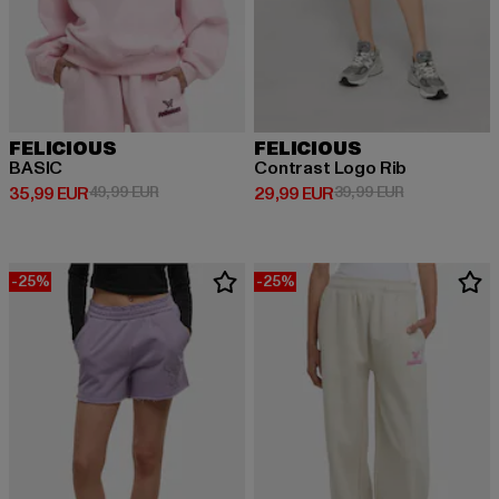
FELICIOUS
FELICIOUS
BASIC
Contrast Logo Rib
Derzeitiger Preis: 35,99 EUR
Aktionspreis: 49,99 EUR
Derzeitiger Preis: 29,99 EUR
Aktionspreis:
35,99 EUR
49,99 EUR
29,99 EUR
39,99 EUR
-25%
-25%