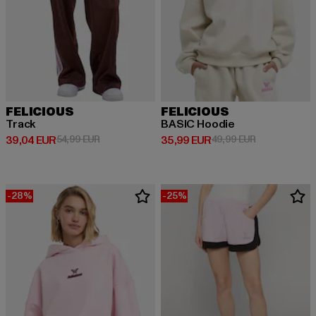
FELICIOUS
FELICIOUS
Track
BASIC Hoodie
Derzeitiger Preis: 39,04 EUR
Aktionspreis: 54,99 EUR
Derzeitiger Preis: 35,99 EUR
Aktionspreis:
39,04 EUR
54,99 EUR
35,99 EUR
49,99 EUR
-28%
-25%