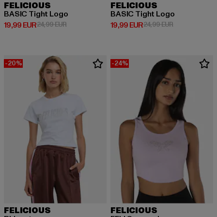
FELICIOUS
FELICIOUS
BASIC Tight Logo
BASIC Tight Logo
Derzeitiger Preis: 19,99 EUR
Aktionspreis: 24,99 EUR
Derzeitiger Preis: 19,99 EUR
Aktionspreis: 
19,99 EUR
24,99 EUR
19,99 EUR
24,99 EUR
-20%
-24%
FELICIOUS
FELICIOUS