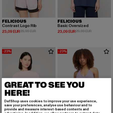
FELICIOUS
FELICIOUS
Contrast Logo Rib
Basic Oversized
Derzeitiger Preis: 23,09 EUR
Aktionspreis: 29,99 EUR
Derzeitiger Preis: 23,09 EUR
Aktionspreis:
23,09 EUR
29,99 EUR
23,09 EUR
29,99 EUR
-23%
-23%
GREAT TO SEE YOU
HERE!
DefShop uses cookies to improve your use experience,
save your preferences, analyse use behaviour and to
provide and measure interest-based contents and