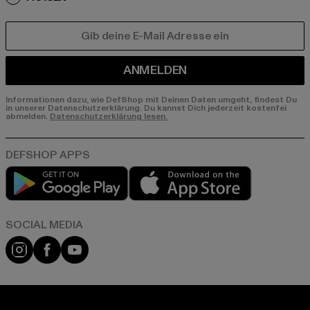
E-MAIL
ANMELDEN
Informationen dazu, wie DefShop mit Deinen Daten umgeht, findest Du
in unserer Datenschutzerklärung. Du kannst Dich jederzeit kostenfei
abmelden.
Datenschutzerklärung lesen.
Play market
App store
Instagram
Facebook
YouTube