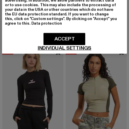
advertising. In addition, we allow partners to extract data
or to use cookies. This may also include the processing of
your data in the USA or other countries which do not have
the EU data protection standard. If you want to change
FELICIOUS
FELICIOUS
this, click on "Custom settings". By clicking on "Accept" you
Basic Oversized
Glowing Butterfly
agree to this.
Data protection
Derzeitiger Preis: 23,09 EUR
Aktionspreis: 29,99 EUR
Derzeitiger Preis: 23,09 EUR
Aktionspreis:
23,09 EUR
29,99 EUR
23,09 EUR
29,99 EUR
ACCEPT
INDIVIDUAL SETTINGS
-23%
-23%