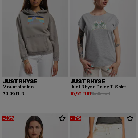
JUST RHYSE
JUST RHYSE
Mountainside
Just Rhyse Daisy T-Shirt
Derzeitiger Preis: 39,99 EUR
Derzeitiger Preis: 10,99 EUR
Aktionspreis: 
39,99 EUR
10,99 EUR
19,99 EUR
-20%
-17%