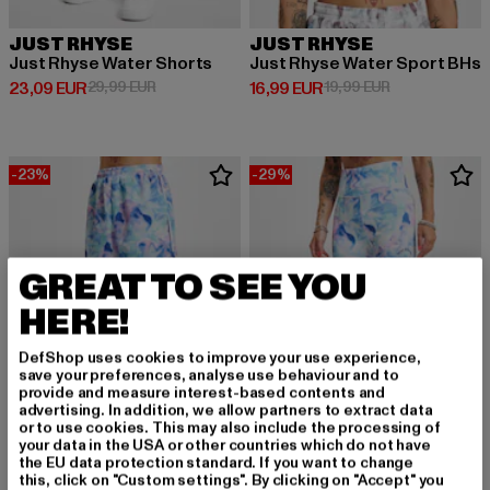
JUST RHYSE
JUST RHYSE
Just Rhyse Water Shorts
Just Rhyse Water Sport BHs
Derzeitiger Preis: 23,09 EUR
Aktionspreis: 29,99 EUR
Derzeitiger Preis: 16,99 EUR
Aktionspreis: 
23,09 EUR
29,99 EUR
16,99 EUR
19,99 EUR
-23%
-29%
GREAT TO SEE YOU
HERE!
DefShop uses cookies to improve your use experience,
save your preferences, analyse use behaviour and to
provide and measure interest-based contents and
advertising. In addition, we allow partners to extract data
or to use cookies. This may also include the processing of
your data in the USA or other countries which do not have
the EU data protection standard. If you want to change
JUST RHYSE
JUST RHYSE
this, click on "Custom settings". By clicking on "Accept" you