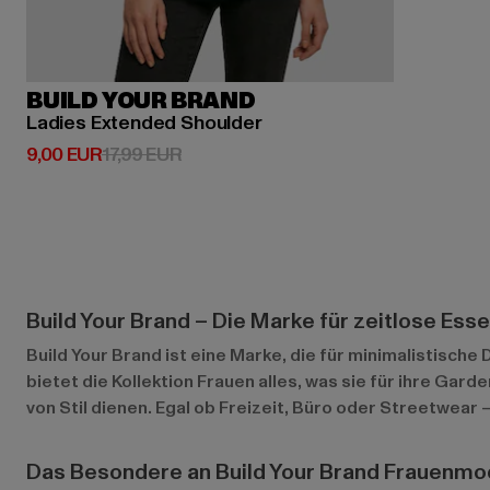
BUILD YOUR BRAND
Ladies Extended Shoulder
Derzeitiger Preis: 9,00 EUR
Aktionspreis: 17,99 EUR
9,00 EUR
17,99 EUR
Build Your Brand – Die Marke für zeitlose Esse
Build Your Brand ist eine Marke, die für minimalistische
bietet die Kollektion Frauen alles, was sie für ihre Gard
von Stil dienen. Egal ob Freizeit, Büro oder Streetwear 
Das Besondere an Build Your Brand Frauenm