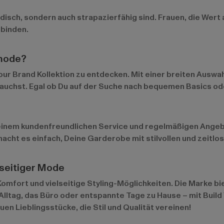
disch, sondern auch strapazierfähig sind. Frauen, die Wert a
rbinden.
nmode?
our Brand Kollektion zu entdecken. Mit einer breiten Auswa
rauchst. Egal ob Du auf der Suche nach bequemen Basics ode
 einem kundenfreundlichen Service und regelmäßigen Angebo
acht es einfach, Deine Garderobe mit stilvollen und zeitlos
elseitiger Mode
Komfort und vielseitige Styling-Möglichkeiten. Die Marke bi
 Alltag, das Büro oder entspannte Tage zu Hause – mit Build
en Lieblingsstücke, die Stil und Qualität vereinen!