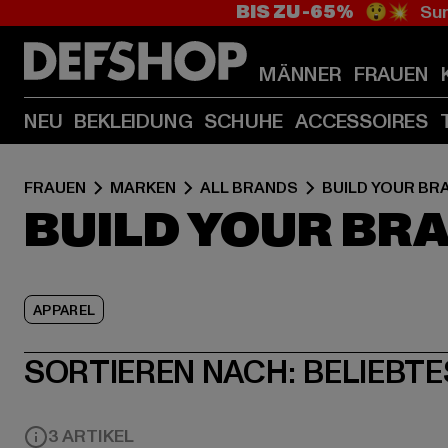
BIS ZU -65%
😲💥 Sum
MÄNNER
FRAUEN
NEU
BEKLEIDUNG
SCHUHE
ACCESSOIRES
FRAUEN
MARKEN
ALL BRANDS
BUILD YOUR BR
BUILD YOUR BR
APPAREL
SORTIEREN NACH:
BELIEBTE
3 ARTIKEL