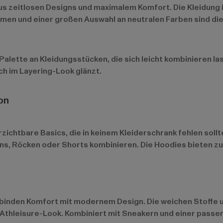
s zeitlosen Designs und maximalem Komfort. Die Kleidung ist
men und einer großen Auswahl an neutralen Farben sind die B
 Palette an Kleidungsstücken, die sich leicht kombinieren la
uch im Layering-Look glänzt.
on
rzichtbare Basics, die in keinem Kleiderschrank fehlen soll
ns, Röcken oder Shorts kombinieren. Die Hoodies bieten zu
rbinden Komfort mit modernem Design. Die weichen Stoffe
 Athleisure-Look. Kombiniert mit Sneakern und einer passen