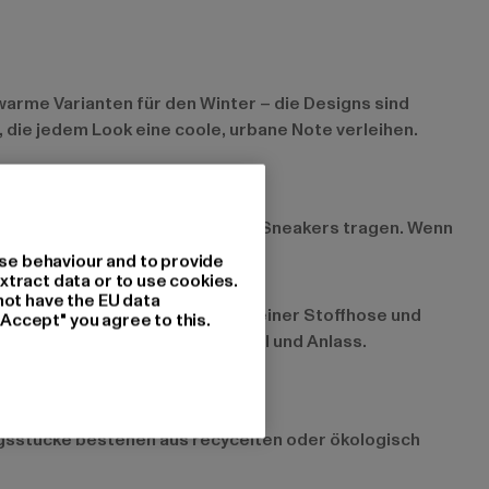
warme Varianten für den Winter – die Designs sind
 die jedem Look eine coole, urbane Note verleihen.
T-Shirt mit einer Jogginghose und Sneakers tragen. Wenn
se behaviour and to provide
xtract data or to use cookies.
not have the EU data
ess-Casual-Look. Trage sie mit einer Stoffhose und
"Accept" you agree to this.
esetzt – sie passen zu jedem Stil und Anlass.
ngsstücke bestehen aus recycelten oder ökologisch