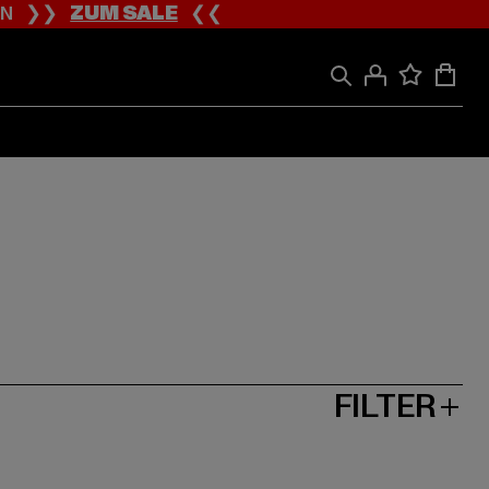
ION ❯❯
ZUM SALE
❮❮
FILTER