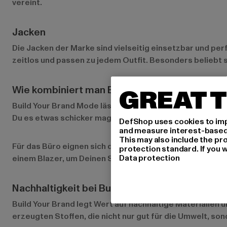
vereint.
Jacken
Die Jacken der Marke sind vielseitig einsetzbar und per
zeitlos und passen zu jedem Outfit. Besonders beliebt 
Wie kombiniert man Build Your Brand Mode?
GREAT T
Build Your Brand Mode lässt sich auf vielfältige Weise 
Du es etwas schicker magst, kombiniere ein Sweatshirt 
DefShop uses cookies to imp
and measure interest-based c
This may also include the pr
Für das Büro eignen sich die schlichten T-Shirts und S
protection standard. If you w
Data protection
einem Blazer, um Deinen Stil zu unterstreichen. Mit Buil
Nachhaltigkeit bei Build Your Brand
Build Your Brand legt Wert auf nachhaltige Materialie
erzeugten Stoffen, die nicht nur gut für die Umwelt, so