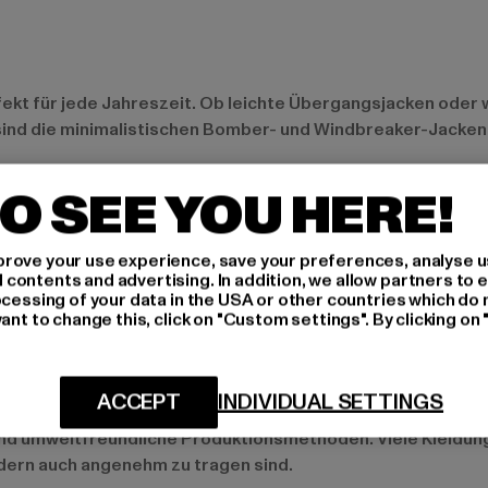
fekt für jede Jahreszeit. Ob leichte Übergangsjacken oder 
sind die minimalistischen Bomber- und Windbreaker-Jacken,
O SEE YOU HERE!
kombinieren. Für einen lässigen Freizeitlook kannst Du ein 
mit einer High-Waist-Jeans und einer Lederjacke.
rove your use experience, save your preferences, analyse u
ontents and advertising. In addition, we allow partners to e
ocessing of your data in the USA or other countries which do 
weatshirts hervorragend als Basis für einen modernen Busin
ant to change this, click on "Custom settings". By clicking on 
d Your Brand Basics sind Deiner Kreativität keine Grenzen g
ACCEPT
INDIVIDUAL SETTINGS
n und umweltfreundliche Produktionsmethoden. Viele Kleidu
ndern auch angenehm zu tragen sind.