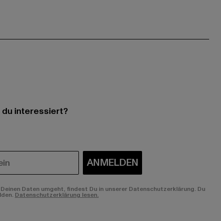
 du interessiert?
ANMELDEN
Deinen Daten umgeht, findest Du in unserer Datenschutzerklärung. Du
lden.
Datenschutzerklärung lesen.