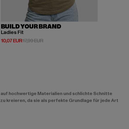
BUILD YOUR BRAND
Ladies Fit
Derzeitiger Preis: 10,07 EUR
Aktionspreis: 17,99 EUR
10,07 EUR
17,99 EUR
s auf hochwertige Materialien und schlichte Schnitte
 zu kreieren, da sie als perfekte Grundlage für jede Art