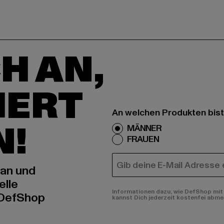
H AN,
IERT
An welchen Produkten bist
N!
MÄNNER
FRAUEN
E-MAIL
 an und
elle
Informationen dazu, wie DefShop mit 
 DefShop
kannst Dich jederzeit kostenfei abme