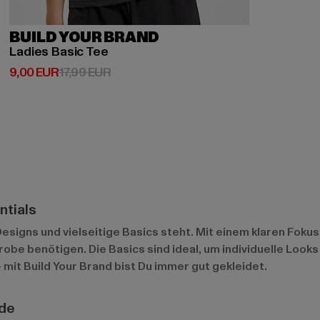
BUILD YOUR BRAND
Ladies Basic Tee
Derzeitiger Preis: 9,00 EUR
Aktionspreis: 17,99 EUR
9,00 EUR
17,99 EUR
ntials
 Designs und vielseitige Basics steht. Mit einem klaren Foku
erobe benötigen. Die Basics sind ideal, um individuelle Looks
– mit Build Your Brand bist Du immer gut gekleidet.
ode