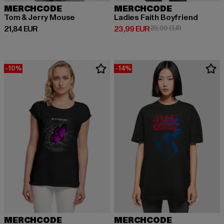
MERCHCODE
MERCHCODE
Tom & Jerry Mouse
Ladies Faith Boyfriend
Derzeitiger Preis: 21,84 EUR
Derzeitiger Preis: 23,99 EUR
Aktionspreis:
21,84 EUR
23,99 EUR
29,99 EUR
-10%
-14%
MERCHCODE
MERCHCODE