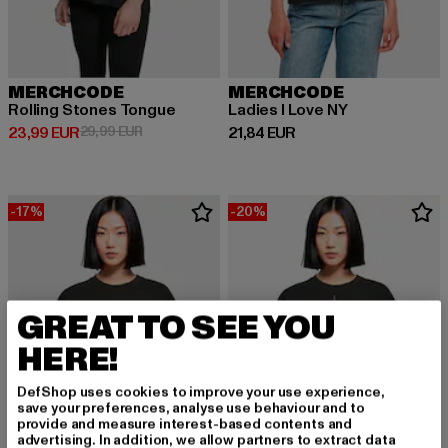
MERCHCODE
MERCHCODE
Rolling Stones Tongue
Ladies I Love NY
Derzeitiger Preis: 23,99 EUR
Aktionspreis: 29,99 EUR
Derzeitiger Preis: 21,84 EUR
23,99 EUR
29,99 EUR
21,84 EUR
-17%
-20%
GREAT TO SEE YOU
HERE!
DefShop uses cookies to improve your use experience,
save your preferences, analyse use behaviour and to
provide and measure interest-based contents and
advertising. In addition, we allow partners to extract data