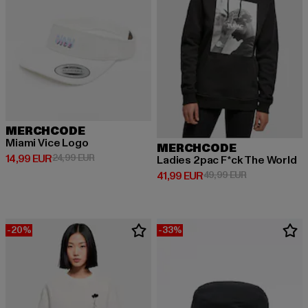
MERCHCODE
Miami Vice Logo
MERCHCODE
Derzeitiger Preis: 14,99 EUR
Aktionspreis: 24,99 EUR
14,99 EUR
24,99 EUR
Ladies 2pac F*ck The World
Derzeitiger Preis: 41,99 EUR
Aktionspreis: 
41,99 EUR
49,99 EUR
-20%
-33%