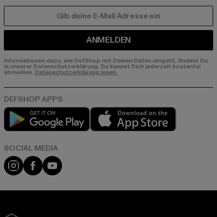
E-MAIL
ANMELDEN
Informationen dazu, wie DefShop mit Deinen Daten umgeht, findest Du
in unserer Datenschutzerklärung. Du kannst Dich jederzeit kostenfei
abmelden.
Datenschutzerklärung lesen.
Play market
App store
Instagram
Facebook
YouTube