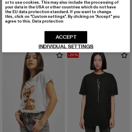
or to use cookies. This may also include the processing of
your data in the USA or other countries which do not have
the EU data protection standard. If you want to change
this, click on "Custom settings". By clicking on "Accept" you
MERCHCODE
MERCHCODE
agree to this.
Data protection
Ladies Hugs & Love - Love Ballon Oversized Boyfriend
Ladies Think Different Oversized Boyfriend
Derzeitiger Preis: 24,89 EUR
Aktionspreis: 29,99 EUR
Derzeitiger Preis: 23,99 EUR
Aktionspreis:
24,89 EUR
29,99 EUR
23,99 EUR
29,99 EUR
ACCEPT
INDIVIDUAL SETTINGS
-20%