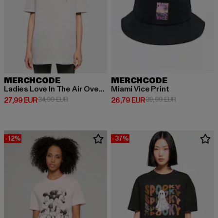
MERCHCODE
MERCHCODE
Ladies Love In The Air Oversized Boyfriend Tee
Miami Vice Print
Derzeitiger Preis: 27,99 EUR
Aktionspreis: 34,99 EUR
Derzeitiger Preis: 26,79 EUR
Aktionspreis:
27,99 EUR
34,99 EUR
26,79 EUR
39,99 EUR
-12%
-37%