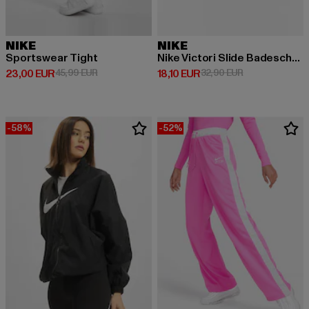
NIKE
NIKE
Sportswear Tight
Nike Victori Slide Badeschuhe
Derzeitiger Preis: 23,00 EUR
Aktionspreis: 45,99 EUR
Derzeitiger Preis: 18,10 EUR
Aktionspreis: 3
23,00 EUR
45,99 EUR
18,10 EUR
32,90 EUR
-58%
-52%