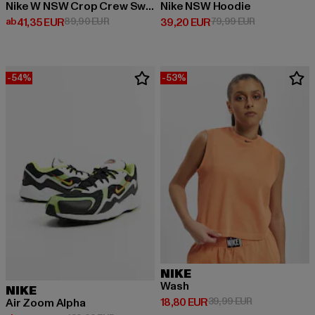
Nike W NSW Crop Crew Sweater
Nike NSW Hoodie
Derzeitiger Preis: ab 41,35 EUR
Aktionspreis: 89,90 EUR
Derzeitiger Preis: 39,20 EUR
Aktionspreis:
ab
41,35 EUR
89,90 EUR
39,20 EUR
79,99 EUR
-54%
-53%
NIKE
Wash
NIKE
Derzeitiger Preis: 18,80 EUR
Aktionspreis: 
18,80 EUR
39,99 EUR
Air Zoom Alpha