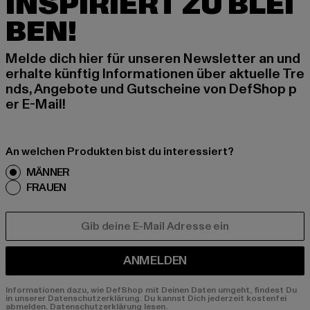
INSPIRIERT ZU BLEI
BEN!
Melde dich hier für unseren Newsletter an und
erhalte künftig Informationen über aktuelle Tre
nds, Angebote und Gutscheine von DefShop p
er E-Mail!
An welchen Produkten bist du interessiert?
MÄNNER
FRAUEN
E-MAIL
ANMELDEN
Informationen dazu, wie DefShop mit Deinen Daten umgeht, findest Du
in unserer Datenschutzerklärung. Du kannst Dich jederzeit kostenfei
abmelden.
Datenschutzerklärung lesen.