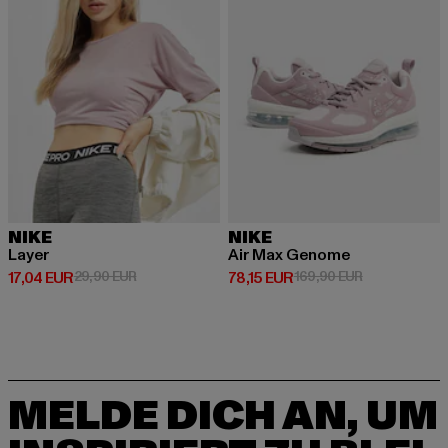
NIKE
NIKE
Layer
Air Max Genome
Derzeitiger Preis: 17,04 EUR
Aktionspreis: 29,90 EUR
Derzeitiger Preis: 78,15 EUR
Aktionspreis:
17,04 EUR
29,90 EUR
78,15 EUR
169,90 EUR
MELDE DICH AN, UM