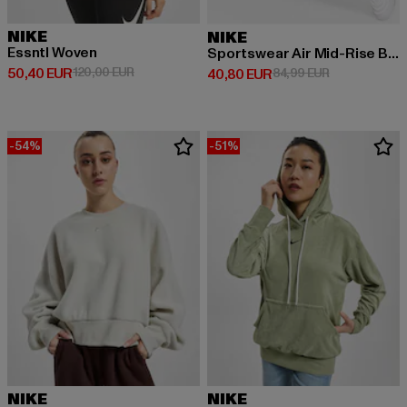
NIKE
NIKE
Essntl Woven
Sportswear Air Mid-Rise Breakaway Pants
Derzeitiger Preis: 50,40 EUR
Aktionspreis: 120,00 EUR
50,40 EUR
120,00 EUR
Derzeitiger Preis: 40,80 EUR
Aktionspreis:
40,80 EUR
84,99 EUR
-54%
-51%
NIKE
NIKE