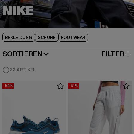
BEKLEIDUNG
SCHUHE
FOOTWEAR
SORTIEREN
FILTER
BELIEBTESTE
22 ARTIKEL
-54%
-51%