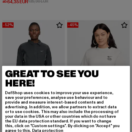
Derzeitiger Preis: ab 64,35 EUR
Aktionspreis: 139,90 EUR
ab
64,35 EUR
139,90 EUR
-52%
-45%
GREAT TO SEE YOU
HERE!
DefShop uses cookies to improve your use experience,
save your preferences, analyse use behaviour and to
provide and measure interest-based contents and
NIKE
advertising. In addition, we allow partners to extract data
or to use cookies. This may also include the processing of
W NSW JKT WVN SW
NIKE
your data in the USA or other countries which do not have
Derzeitiger Preis: 52,75 EUR
Aktionspreis: 109,90 EUR
52,75 EUR
109,90 EUR
Sportswear
the EU data protection standard. If you want to change
this, click on "Custom settings". By clicking on "Accept" you
Derzeitiger Preis: 21,99 EUR
Aktionspreis: 
21,99 EUR
39,99 EUR
agree to this.
Data protection