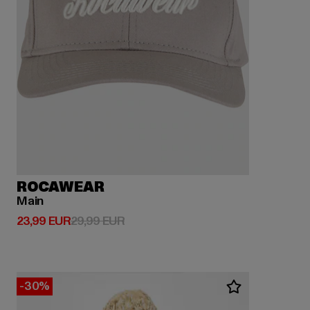
ROCAWEAR
Main
Derzeitiger Preis: 23,99 EUR
Aktionspreis: 29,99 EUR
23,99 EUR
29,99 EUR
-30%