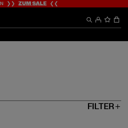
ION ❯❯
ZUM SALE
❮❮
FILTER