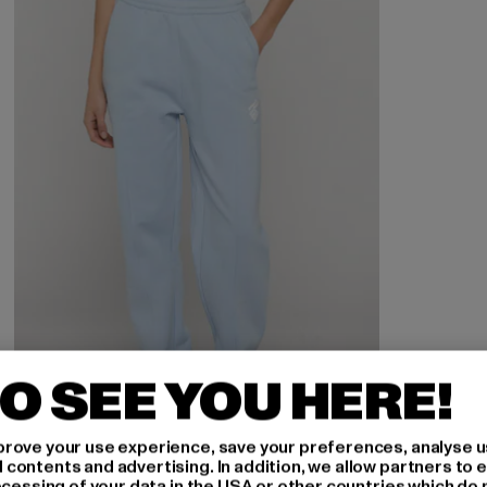
O SEE YOU HERE!
rove your use experience, save your preferences, analyse u
ontents and advertising. In addition, we allow partners to e
ocessing of your data in the USA or other countries which do 