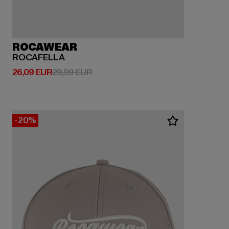
ROCAWEAR
ROCAFELLA
Derzeitiger Preis: 26,09 EUR
Aktionspreis: 29,99 EUR
26,09 EUR
29,99 EUR
-20%