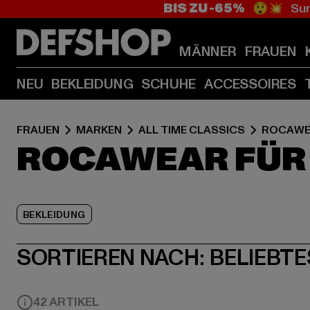
BIS ZU -65%
😲💥 Sum
MÄNNER
FRAUEN
NEU
BEKLEIDUNG
SCHUHE
ACCESSOIRES
FRAUEN
MARKEN
ALL TIME CLASSICS
ROCAWE
ROCAWEAR FÜR
BEKLEIDUNG
SORTIEREN NACH:
BELIEBTE
42 ARTIKEL