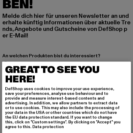
BEN!
Melde dich hier für unseren Newsletter an und
erhalte künftig Informationen über aktuelle Tre
nds, Angebote und Gutscheine von DefShop p
er E-Mail!
An welchen Produkten bist du interessiert?
MÄNNER
GREAT TO SEE YOU
FRAUEN
HERE!
DefShop uses cookies to improve your use experience,
E-MAIL
save your preferences, analyse use behaviour and to
provide and measure interest-based contents and
ANMELDEN
advertising. In addition, we allow partners to extract data
or to use cookies. This may also include the processing of
your data in the USA or other countries which do not have
Informationen dazu, wie DefShop mit Deinen Daten umgeht, findest Du
the EU data protection standard. If you want to change
in unserer Datenschutzerklärung. Du kannst Dich jederzeit kostenfei
this, click on "Custom settings". By clicking on "Accept" you
abmelden.
Datenschutzerklärung lesen.
agree to this.
Data protection