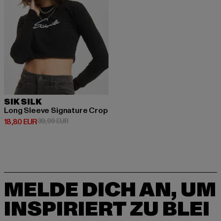
SIK SILK
Long Sleeve Signature Crop
Derzeitiger Preis: 18,80 EUR
Aktionspreis: 39,99 EUR
18,80 EUR
39,99 EUR
MELDE DICH AN, UM
INSPIRIERT ZU BLEI