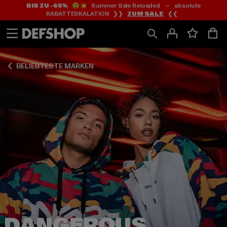
BIS ZU -65%
😲💥 Summer Sale Reloaded — absolute
Zum
Zum
Zum
RABATTESKALATION ❯❯
ZUM SALE
❮❮
Inhalt
Fußzeile
Produktraster
springen
springen
springen
BELIEBTESTE MARKEN
DANGEROUS