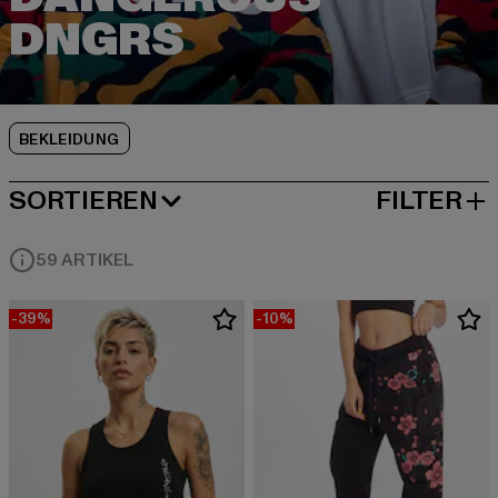
BEKLEIDUNG
SORTIEREN
FILTER
BELIEBTESTE
59 ARTIKEL
-39%
-10%